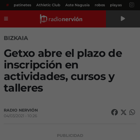
#
patinetes
Athletic Club
Aste Nagusia
robos
playas
Menú
BIZKAIA
Getxo abre el plazo de
inscripción en
actividades, cursos y
talleres
RADIO NERVIÓN
04/03/2021 • 10:26
PUBLICIDAD