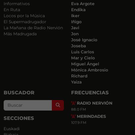
Informativos
Eva Argote
En Ruta
Endika
Locos por la Música
Iker
El Supermadrugador
Iñigo
La Mañana de Radio Nervión
Javi
Más Madrugada
Jon
José Ignacio
Joseba
Luis Carlos
Mar y Cielo
Miguel Ángel
Mónica Ambrosio
Richard
Yaiza
BUSCADOR
FRECUENCIAS
RADIO NERVIÓN
Search
88.0 FM
MERINDADES
SECCIONES
107.9 FM
Euskadi
Bizkaia