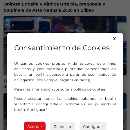
Onintza Enbeita y Ainhoa Urrejola, pregonera y
txupinera de Aste Nagusia 2026 en Bilbao
X
Consentimiento de Cookies
Utilizamos cookies propias y de terceros para fines
analíticos y para mostrarle publicidad personalizada en
base a un perfil elaborado a partir de sus hábitos de
navegación (por ejemplo, páginas visitadas).
La Policía Municipal de Bilbao intensifica los controles
de alcohol y drogas para evitar accidentes
Para más información consulte la
política de cookies
.
Puede aceptar todas las cookies pulsando el botón
"Aceptar" o configurarlas o rechazar su uso pulsando el
botón "Configurar".
Aceptar
Rechazar
Configurar