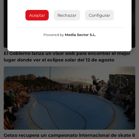
Aceptar
Rechazar
Configurar
Powered by
Media Sector S.L.
El Gobierno lanza un visor web para encontrar el mejor
lugar donde ver el eclipse solar del 12 de agosto
Getxo recupera un campeonato internacional de skate 8