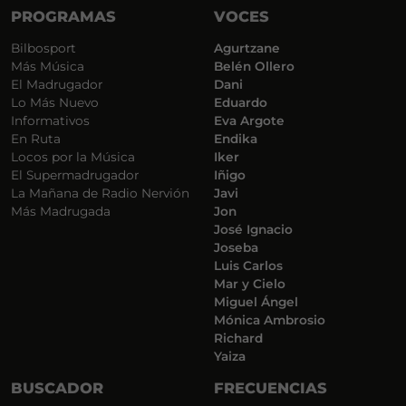
PROGRAMAS
VOCES
Bilbosport
Agurtzane
Más Música
Belén Ollero
El Madrugador
Dani
Lo Más Nuevo
Eduardo
Informativos
Eva Argote
En Ruta
Endika
Locos por la Música
Iker
El Supermadrugador
Iñigo
La Mañana de Radio Nervión
Javi
Más Madrugada
Jon
José Ignacio
Joseba
Luis Carlos
Mar y Cielo
Miguel Ángel
Mónica Ambrosio
Richard
Yaiza
BUSCADOR
FRECUENCIAS