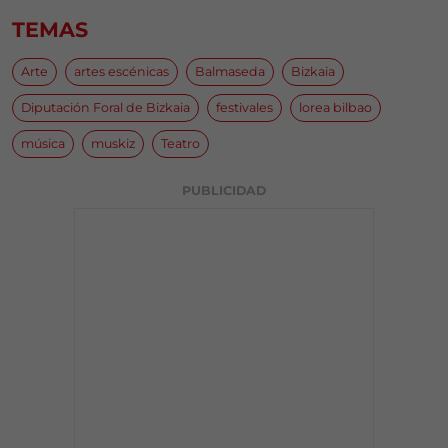
TEMAS
Arte
artes escénicas
Balmaseda
Bizkaia
Diputación Foral de Bizkaia
festivales
lorea bilbao
música
muskiz
Teatro
PUBLICIDAD