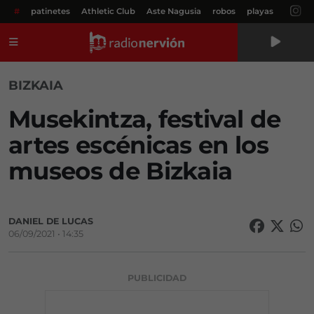
#
patinetes
Athletic Club
Aste Nagusia
robos
playas
Menú
BIZKAIA
Musekintza, festival de
artes escénicas en los
museos de Bizkaia
DANIEL DE LUCAS
06/09/2021 • 14:35
PUBLICIDAD