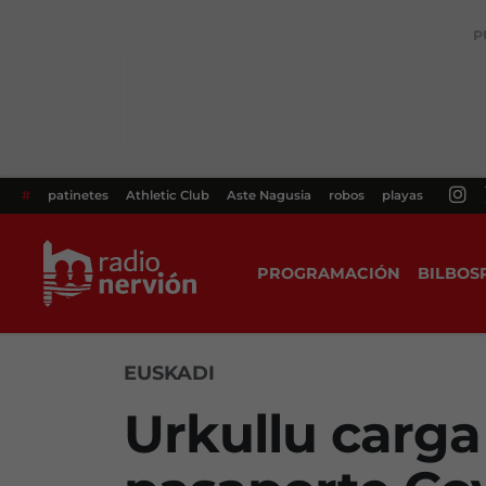
P
#
patinetes
Athletic Club
Aste Nagusia
robos
playas
PROGRAMACIÓN
BILBOS
EUSKADI
Urkullu carga 