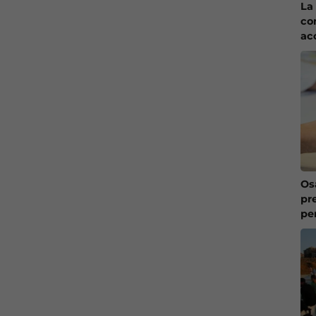
La 
co
ac
Os
pr
pe