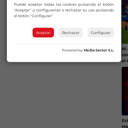
Puede aceptar todas las cookies pulsando el botón
"Aceptar" o configurarlas o rechazar su uso pulsando
el botón "Configurar".
Aceptar
Rechazar
Configurar
Ni
Powered by
Media Sector S.L.
sí
el
Es
Me