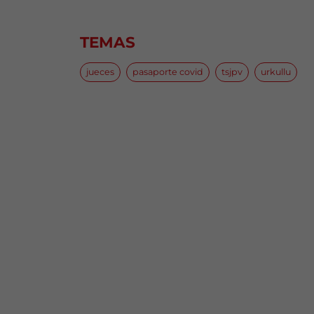
TEMAS
jueces
pasaporte covid
tsjpv
urkullu