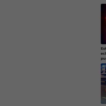
Es
ec
pu