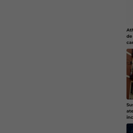
At
de 
ca
Su
at
in