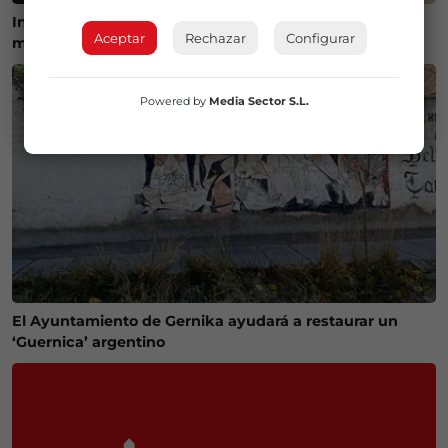
Inician las obras de acondicionamiento de dos
Aceptar
Rechazar
Configurar
miradores en la Vía Vieja de Lezama
Powered by
Media Sector S.L.
El Ayuntamiento de Gernika ayudará a restaurar un
‘Guernica’ argentino