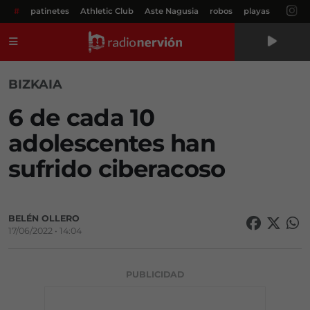
#
patinetes
Athletic Club
Aste Nagusia
robos
playas
Menú
BIZKAIA
6 de cada 10
adolescentes han
sufrido ciberacoso
BELÉN OLLERO
17/06/2022 • 14:04
PUBLICIDAD