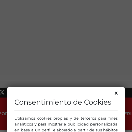
X
Consentimiento de Cookies
PORT
LISTA MUSICAL
FELICITACIONES
EMPLEO
VERI
Utilizamos cookies propias y de terceros para fines
analíticos y para mostrarle publicidad personalizada
en base a un perfil elaborado a partir de sus hábitos