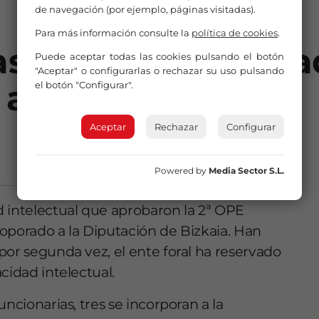
de navegación (por ejemplo, páginas visitadas).
Para más información consulte la
política de cookies
.
s con discapacidad
Puede aceptar todas las cookies pulsando el botón
"Aceptar" o configurarlas o rechazar su uso pulsando
 a la Diputación
el botón "Configurar".
Aceptar
Rechazar
Configurar
Powered by
Media Sector S.L.
 intelectual que aprobaron la 2ª OPE
ncoporado a la Diputación de Bizkaia. Han
por segunda vez, el ente foral ha reservado
cidad intelectual.
ncionarias, tres se incorporan a la