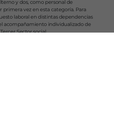
lterno y dos, como personal de
 primera vez en esta categoría. Para
puesto laboral en distintas dependencias
y el acompañamiento individualizado de
Tercer Sector social.
ón en la que la Diputación convoca plazas
s con discapacidad intelectual tras la OPE
 en la primera Administración vasca que
dad intelectual
ope
personas
LO