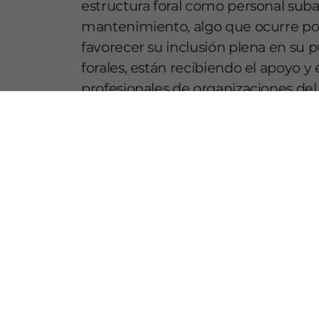
estructura foral como personal suba
mantenimiento, algo que ocurre por
favorecer su inclusión plena en su 
forales, están recibiendo el apoyo 
profesionales de organizaciones del 
Recordemos que es la segunda ocasi
dirigidas específicamente a persona
convocada en 2017, que la convirtió
convocó plazas para este colectivo.
TEMAS
Bizkaia
Diputación Foral de Bizkaia
discapaci