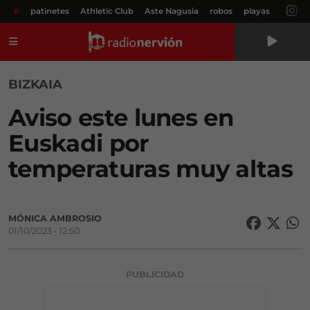
#
patinetes
Athletic Club
Aste Nagusia
robos
playas
Menú
BIZKAIA
Aviso este lunes en
Euskadi por
temperaturas muy altas
MÓNICA AMBROSIO
01/10/2023 • 12:50
PUBLICIDAD