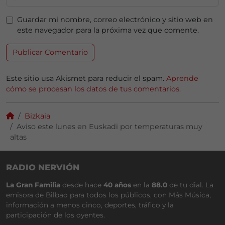
Guardar mi nombre, correo electrónico y sitio web en
este navegador para la próxima vez que comente.
Este sitio usa Akismet para reducir el spam.
Aprende
cómo se procesan los datos de tus comentarios.
Bizkaia
Aviso este lunes en Euskadi por temperaturas muy
altas
RADIO NERVIÓN
La Gran Familia
desde hace
40 años
en la
88.0
de tu dial. La
emisora de Bilbao para todos los públicos, con Más Música,
información a menos cinco, deportes, tráfico y la
participación de los oyentes.