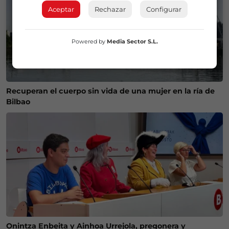
Aceptar
Rechazar
Configurar
Powered by
Media Sector S.L.
Recuperan el cuerpo sin vida de una mujer en la ría de
Bilbao
Onintza Enbeita y Ainhoa Urrejola, pregonera y