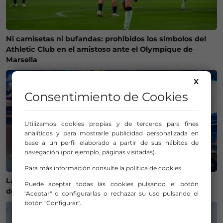
Ni camisetas ni bufandas: prohibidos los símbolos del
Athletic Club en el amistoso ante el Olympique de
Marsella
X
Consentimiento de Cookies
Utilizamos cookies propias y de terceros para fines
analíticos y para mostrarle publicidad personalizada en
base a un perfil elaborado a partir de sus hábitos de
navegación (por ejemplo, páginas visitadas).
Para más información consulte la
política de cookies
.
La Policía Municipal de Bilbao intensifica los controles
Puede aceptar todas las cookies pulsando el botón
de alcohol y drogas para evitar accidentes
"Aceptar" o configurarlas o rechazar su uso pulsando el
botón "Configurar".