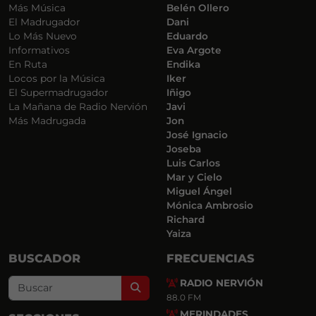
Más Música
Belén Ollero
El Madrugador
Dani
Lo Más Nuevo
Eduardo
Informativos
Eva Argote
En Ruta
Endika
Locos por la Música
Iker
El Supermadrugador
Iñigo
La Mañana de Radio Nervión
Javi
Más Madrugada
Jon
José Ignacio
Joseba
Luis Carlos
Mar y Cielo
Miguel Ángel
Mónica Ambrosio
Richard
Yaiza
BUSCADOR
FRECUENCIAS
RADIO NERVIÓN
Search
88.0 FM
MERINDADES