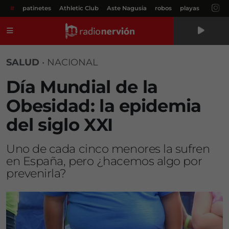
#
patinetes
Athletic Club
Aste Nagusia
robos
playas
Menú
SALUD
•
NACIONAL
Día Mundial de la
Obesidad: la epidemia
del siglo XXI
Uno de cada cinco menores la sufren
en España, pero ¿hacemos algo por
prevenirla?