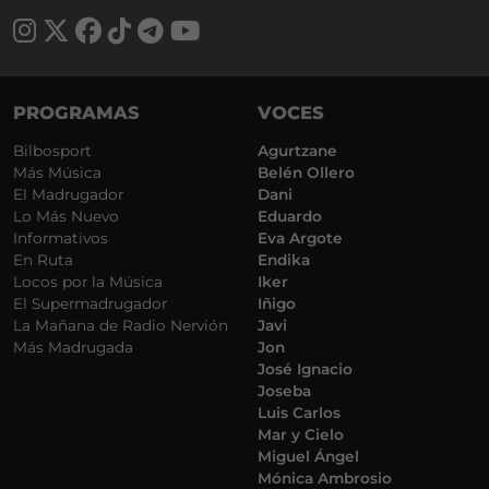
PROGRAMAS
VOCES
Bilbosport
Agurtzane
Más Música
Belén Ollero
El Madrugador
Dani
Lo Más Nuevo
Eduardo
Informativos
Eva Argote
En Ruta
Endika
Locos por la Música
Iker
El Supermadrugador
Iñigo
La Mañana de Radio Nervión
Javi
Más Madrugada
Jon
José Ignacio
Joseba
Luis Carlos
Mar y Cielo
Miguel Ángel
Mónica Ambrosio