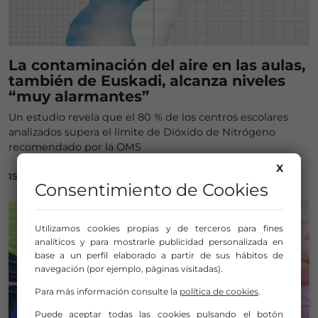
La contaminación del aire en las aulas,
también de Euskadi, alcanza niveles
“muy alarmantes”
Un estudio revela que el 80 % de los centros escolares
analizados supera el límite de Dióxido de Nitrógeno
recomendado por la OMS
X
15/04/2026
Consentimiento de Cookies
Utilizamos cookies propias y de terceros para fines
analíticos y para mostrarle publicidad personalizada en
base a un perfil elaborado a partir de sus hábitos de
navegación (por ejemplo, páginas visitadas).
Para más información consulte la
política de cookies
.
Puede aceptar todas las cookies pulsando el botón