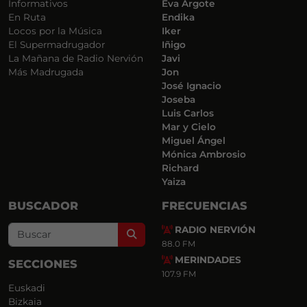
Informativos
Eva Argote
En Ruta
Endika
Locos por la Música
Iker
El Supermadrugador
Iñigo
La Mañana de Radio Nervión
Javi
Más Madrugada
Jon
José Ignacio
Joseba
Luis Carlos
Mar y Cielo
Miguel Ángel
Mónica Ambrosio
Richard
Yaiza
BUSCADOR
FRECUENCIAS
RADIO NERVIÓN
Search
88.0 FM
MERINDADES
SECCIONES
107.9 FM
Euskadi
Bizkaia