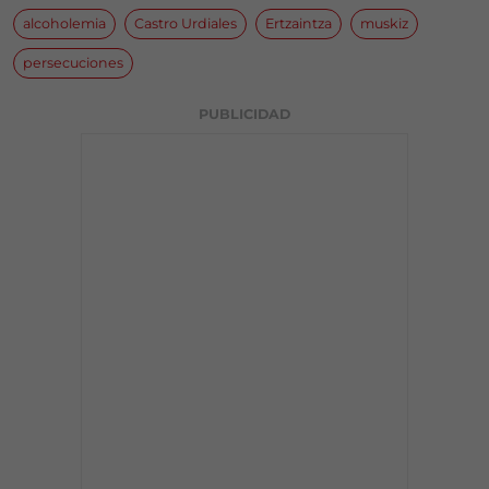
alcoholemia
Castro Urdiales
Ertzaintza
muskiz
persecuciones
PUBLICIDAD