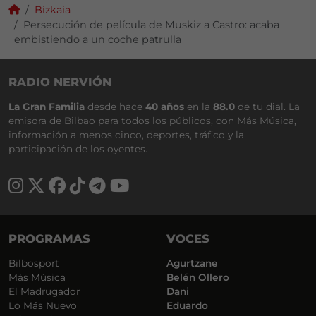
Bizkaia
Persecución de película de Muskiz a Castro: acaba
embistiendo a un coche patrulla
RADIO NERVIÓN
La Gran Familia
desde hace
40 años
en la
88.0
de tu dial. La
emisora de Bilbao para todos los públicos, con Más Música,
información a menos cinco, deportes, tráfico y la
participación de los oyentes.
PROGRAMAS
VOCES
Bilbosport
Agurtzane
Más Música
Belén Ollero
El Madrugador
Dani
Lo Más Nuevo
Eduardo