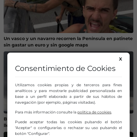
Un vasco y un navarro recorren la Península en patinete
sin gastar un euro y sin google maps
X
Consentimiento de Cookies
Utilizamos cookies propias y de terceros para fines
analíticos y para mostrarle publicidad personalizada en
base a un perfil elaborado a partir de sus hábitos de
navegación (por ejemplo, páginas visitadas).
Para más información consulte la
política de cookies
.
Bizkaia se prepara para un brusco cambio de tiempo:
Puede aceptar todas las cookies pulsando el botón
llegan las tormentas y baja el termómetro
"Aceptar" o configurarlas o rechazar su uso pulsando el
botón "Configurar".