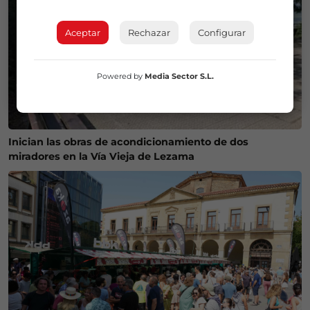
Aceptar
Rechazar
Configurar
Powered by
Media Sector S.L.
Inician las obras de acondicionamiento de dos
miradores en la Vía Vieja de Lezama