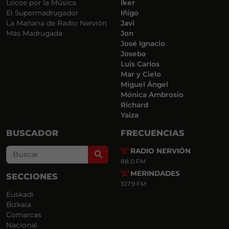
Locos por la Música
Iker
El Supermadrugador
Iñigo
La Mañana de Radio Nervión
Javi
Más Madrugada
Jon
José Ignacio
Joseba
Luis Carlos
Mar y Cielo
Miguel Ángel
Mónica Ambrosio
Richard
Yaiza
BUSCADOR
FRECUENCIAS
RADIO NERVIÓN
Search
88.0 FM
MERINDADES
SECCIONES
107.9 FM
Euskadi
Bizkaia
Comarcas
Nacional