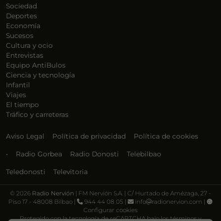
Sociedad
Deportes
Economía
Sucesos
Cultura y ocio
Entrevistas
Equipo AntiBulos
Ciencia y tecnología
Infantil
Viajes
El tiempo
Tráfico y carreteras
Aviso Legal
Política de privacidad
Política de cookies
•
Radio Gorbea
Radio Donosti
Telebilbao
Teledonosti
Televitoria
©
2026
Radio Nervión
| FM Nervión S.A. | C/ Hurtado de Amézaga, 27 -
Piso 17 - 48008 Bilbao |
944 44 08 05 |
info
radionervion.com |
Configurar cookies
Protegido con la tecnología de reCAPTCHA bajo los términos y