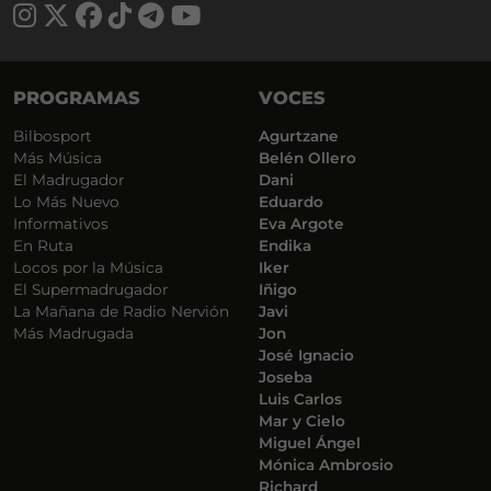
PROGRAMAS
VOCES
Bilbosport
Agurtzane
Más Música
Belén Ollero
El Madrugador
Dani
Lo Más Nuevo
Eduardo
Informativos
Eva Argote
En Ruta
Endika
Locos por la Música
Iker
El Supermadrugador
Iñigo
La Mañana de Radio Nervión
Javi
Más Madrugada
Jon
José Ignacio
Joseba
Luis Carlos
Mar y Cielo
Miguel Ángel
Mónica Ambrosio
Richard