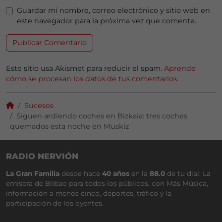
Guardar mi nombre, correo electrónico y sitio web en
este navegador para la próxima vez que comente.
Este sitio usa Akismet para reducir el spam.
Aprende
cómo se procesan los datos de tus comentarios.
Sucesos
Siguen ardiendo coches en Bizkaia: tres coches
quemados esta noche en Muskiz
RADIO NERVIÓN
La Gran Familia
desde hace
40 años
en la
88.0
de tu dial. La
emisora de Bilbao para todos los públicos, con Más Música,
información a menos cinco, deportes, tráfico y la
participación de los oyentes.