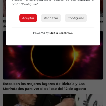
botón "Configurar".
Aceptar
Rechazar
Configurar
El calor cambia la ruta del bonito y complica la campaña
de pesca en Euskadi
Powered by
Media Sector S.L.
Estos son los mejores lugares de Bizkaia y Las
Merindades para ver el eclipse del 12 de agosto