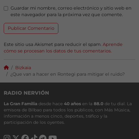
Guardar mi nombre, correo electrónico y sitio web en
este navegador para la próxima vez que comente.
Este sitio usa Akismet para reducir el spam.
Aprende
cómo se procesan los datos de tus comentarios.
Bizkaia
¿Que van a hacer en Rontegi para mitigar el ruido?
RADIO NERVIÓN
La Gran Familia
desde hace
40 años
en la
88.0
de tu dial. La
emisora de Bilbao para todos los públicos, con Más Música,
información a menos cinco, deportes, tráfico y la
participación de los oyentes.