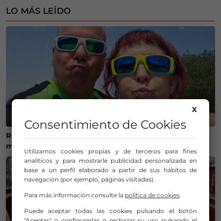
LO MÁS LEÍDO
X
Consentimiento de Cookies
Ráfagas al cielo para Gorane, el último adiós a una
motera que dejó huella en el mundo de las dos ruedas
Utilizamos cookies propias y de terceros para fines
analíticos y para mostrarle publicidad personalizada en
base a un perfil elaborado a partir de sus hábitos de
navegación (por ejemplo, páginas visitadas).
Para más información consulte la
política de cookies
.
Puede aceptar todas las cookies pulsando el botón
"Aceptar" o configurarlas o rechazar su uso pulsando el