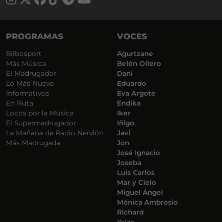
PROGRAMAS
VOCES
Bilbosport
Agurtzane
Más Música
Belén Ollero
El Madrugador
Dani
Lo Más Nuevo
Eduardo
Informativos
Eva Argote
En Ruta
Endika
Locos por la Música
Iker
El Supermadrugador
Iñigo
La Mañana de Radio Nervión
Javi
Más Madrugada
Jon
José Ignacio
Joseba
Luis Carlos
Mar y Cielo
Miguel Ángel
Mónica Ambrosio
Richard