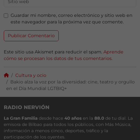
Guardar mi nombre, correo electrónico y sitio web en
este navegador para la próxima vez que comente.
Este sitio usa Akismet para reducir el spam.
Aprende
cómo se procesan los datos de tus comentarios.
Cultura y ocio
Bakio alza la voz por la diversidad: cine, teatro y orgullo
en el Día Mundial LGTBIQ+
RADIO NERVIÓN
La Gran Familia
desde hace
40 años
en la
88.0
de tu dial. La
emisora de Bilbao para todos los públicos, con Más Música,
información a menos cinco, deportes, tráfico y la
participación de los oyentes.