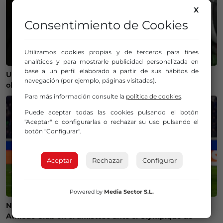
X
Consentimiento de Cookies
Utilizamos cookies propias y de terceros para fines
analíticos y para mostrarle publicidad personalizada en
base a un perfil elaborado a partir de sus hábitos de
Un bilbaíno invierte 100.000 euros en crear un
navegación (por ejemplo, páginas visitadas).
observatorio que será protagonista del eclipse
Para más información consulte la
política de cookies
.
Puede aceptar todas las cookies pulsando el botón
"Aceptar" o configurarlas o rechazar su uso pulsando el
botón "Configurar".
Aceptar
Rechazar
Configurar
Powered by
Media Sector S.L.
Ni camisetas ni bufandas: prohibidos los símbolos del
Athletic Club en el amistoso ante el Olympique de