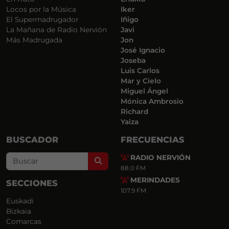
Locos por la Música
Iker
El Supermadrugador
Iñigo
La Mañana de Radio Nervión
Javi
Más Madrugada
Jon
José Ignacio
Joseba
Luis Carlos
Mar y Cielo
Miguel Ángel
Mónica Ambrosio
Richard
Yaiza
BUSCADOR
FRECUENCIAS
RADIO NERVIÓN
Search
88.0 FM
MERINDADES
SECCIONES
107.9 FM
Euskadi
Bizkaia
Comarcas