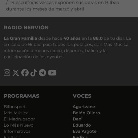
19 escultoras vascas exponen sus obras en Bilbao
durante los meses de marzo y abril
RADIO NERVIÓN
La Gran Familia
desde hace
40 años
en la
88.0
de tu dial. La
emisora de Bilbao para todos los públicos, con Más Música,
información a menos cinco, deportes, tráfico y la
participación de los oyentes.
PROGRAMAS
VOCES
Bilbosport
Agurtzane
Más Música
Belén Ollero
El Madrugador
Dani
Lo Más Nuevo
Eduardo
Informativos
Eva Argote
En Ruta
Endika