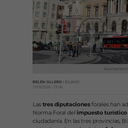
Ayuntamiento
BELÉN OLLERO
| BILBAO
17/03/2026 • 13:08
Las
tres diputaciones
forales han a
Norma Foral del
impuesto turístico
ciudadanía. En las tres provincias, B