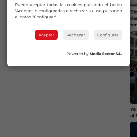
Puede aceptar todas las cookies pulsando el botón
"Aceptar" o configurarlas o rechazar su uso pulsando
Bi
el botón "Configurar".
ti
te
Aceptar
Rechazar
Configurar
Powered by
Media Sector S.L.
Ya
al