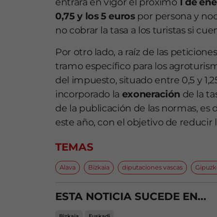
entrará en vigor el próximo
1 de en
0,75 y los 5 euros
por persona y no
no cobrar la tasa a los turistas si 
Por otro lado, a raíz de las peticione
tramo específico para los agroturis
del impuesto, situado entre 0,5 y 1,
incorporado la
exoneración
de la ta
de la publicación de las normas, es d
este año, con el objetivo de reducir la
TEMAS
Alava
Bizkaia
diputaciones vascas
Gipuzk
ESTA NOTICIA SUCEDE EN...
Bizkaia
Euskadi