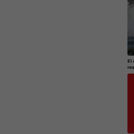
El
re