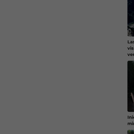
La
vi
ve
In
mi