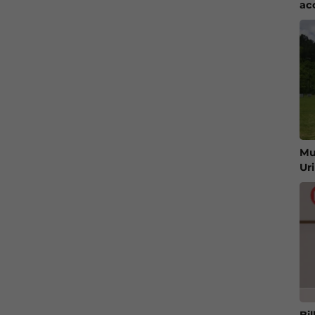
ac
Mu
Ur