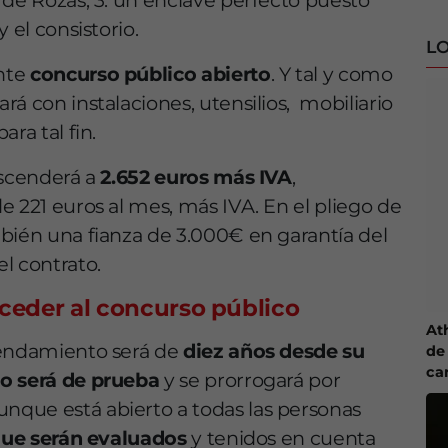
 de Rozas, 3: un enclave perfecto puesto
 el consistorio.
LO
nte
concurso público abierto
. Y tal y como
á con instalaciones, utensilios, mobiliario
ra tal fin.
ascenderá a
2.652 euros más IVA
,
e 221 euros al mes, más IVA. En el pliego de
bién una fianza de 3.000€ en garantía del
l contrato.
cceder al concurso público
At
rendamiento será de
diez años desde su
de 
ca
o será de prueba
y se prorrogará por
que está abierto a todas las personas
que serán evaluados
y tenidos en cuenta