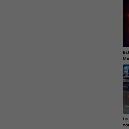
Es
Me
La 
co