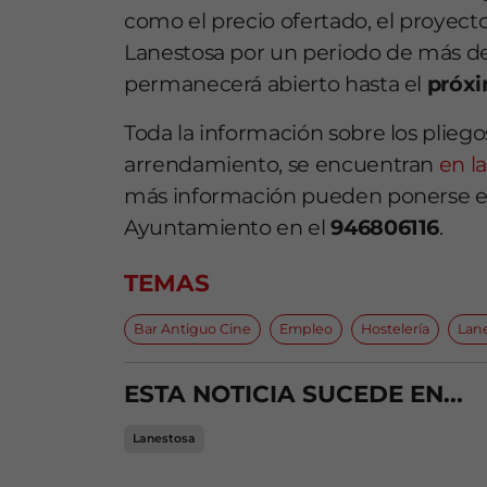
como el precio ofertado, el proyec
Lanestosa por un periodo de más de 
permanecerá abierto hasta el
próxi
Toda la información sobre los plieg
arrendamiento, se encuentran
en l
más información pueden ponerse en
Ayuntamiento en el
946806116
.
TEMAS
Bar Antiguo Cine
Empleo
Hostelería
Lan
ESTA NOTICIA SUCEDE EN...
Lanestosa