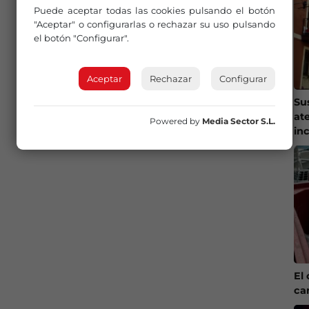
Puede aceptar todas las cookies pulsando el botón
"Aceptar" o configurarlas o rechazar su uso pulsando
el botón "Configurar".
Aceptar
Rechazar
Configurar
Su
at
Powered by
Media Sector S.L.
in
El 
ca