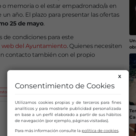
to o memoria o el estar empadronado/a en
un año. El plazo para presentar las ofertas
mo 25 de mayo
.
os de condiciones para este
Un
a web del Ayuntamiento
. Quienes necesiten
ob
 contacto también con el propio
X
Consentimiento de Cookies
estosa
Utilizamos cookies propias y de terceros para fines
analíticos y para mostrarle publicidad personalizada
Te
en base a un perfil elaborado a partir de sus hábitos
Ca
de navegación (por ejemplo, páginas visitadas).
Para más información consulte la
política de cookies
.