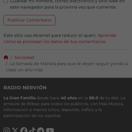
Guardar mi nombre, correo electrónico y sitio web en
este navegador para la próxima vez que comente.
Este sitio usa Akismet para reducir el spam.
Aprende
cómo se procesan los datos de tus comentarios.
Sociedad
La llamada de Mariela para que le dejen seguir yendo a
clase un año más
RADIO NERVIÓN
La Gran Familia
desde hace
40 años
en la
88.0
de tu dial. La
emisora de Bilbao para todos los públicos, con Más Música,
información a menos cinco, deportes, tráfico y la
participación de los oyentes.