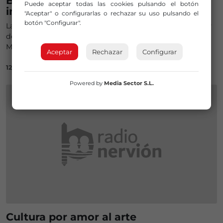
Bilbao apuesta por el turismo
Puede aceptar todas las cookies pulsando el botón
internacional en 2026
"Aceptar" o configurarlas o rechazar su uso pulsando el
botón "Configurar".
La ciudad será anfitriona de grandes eventos musicales y
deportivos y reabrirá los museos de Bellas Artes y el
Museo Vasco
Aceptar
Rechazar
Configurar
12/02/2026
Powered by
Media Sector S.L.
Cultura por amor al arte