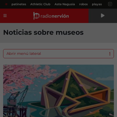
#
patinetes
Athletic Club
Aste Nagusia
robos
playas
Menú
Noticias sobre museos
Abrir menú lateral