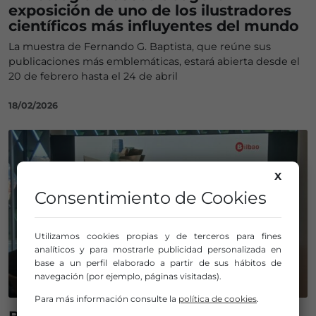
exposición de uno de los ilustradores
científicos más influyentes del mundo
La muestra de Fernando G. Baptista, que reúne sus
publicaciones más emblemáticas, estará abierta desde el
20 de febrero hasta el 24 de abril
18/02/2026
X
Consentimiento de Cookies
Utilizamos cookies propias y de terceros para fines
analíticos y para mostrarle publicidad personalizada en
base a un perfil elaborado a partir de sus hábitos de
navegación (por ejemplo, páginas visitadas).
Para más información consulte la
política de cookies
.