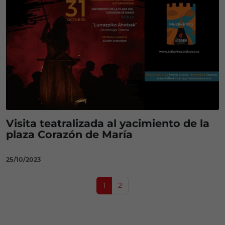
Visita teatralizada al yacimiento de la
plaza Corazón de María
25/10/2023
Page navigation
Current Page
Page
1
2