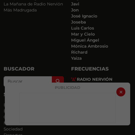
La Mañana de Radio Nervión
Javi
Más Madrugada
Jon
José Ignacio
Joseba
Luis Carlos
Mar y Cielo
Miguel Ángel
Mónica Ambrosio
Richard
Yaiza
BUSCADOR
FRECUENCIAS
RADIO NERVIÓN
Search
88.0 FM
PUBLICIDAD
MERINDADES
SECCIONES
107.9 FM
Euskadi
Bizkaia
Comarcas
Nacional
Sociedad