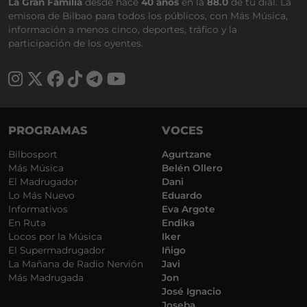
La Gran Familia
desde hace
40 años
en la
88.0
de tu dial. La
emisora de Bilbao para todos los públicos, con Más Música,
información a menos cinco, deportes, tráfico y la
participación de los oyentes.
PROGRAMAS
VOCES
Bilbosport
Agurtzane
Más Música
Belén Ollero
El Madrugador
Dani
Lo Más Nuevo
Eduardo
Informativos
Eva Argote
En Ruta
Endika
Locos por la Música
Iker
El Supermadrugador
Iñigo
La Mañana de Radio Nervión
Javi
Más Madrugada
Jon
José Ignacio
Joseba