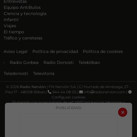
Entrevistas
Equipo AntiBulos
Ciencia y tecnología
Infantil
Viajes
El tiempo
Tráfico y carreteras
Aviso Legal
Política de privacidad
Política de cookies
•
Radio Gorbea
Radio Donosti
Telebilbao
Teledonosti
Televitoria
©
2026
Radio Nervión
| FM Nervión S.A. | C/ Hurtado de Amézaga, 27 -
Piso 17 - 48008 Bilbao |
944 44 08 05 |
info
radionervion.com |
Configurar cookies
Protegido con la tecnología de reCAPTCHA bajo los términos y
condiciones de Google, su
Política de privacidad
y
Términos de servicio
.
PUBLICIDAD