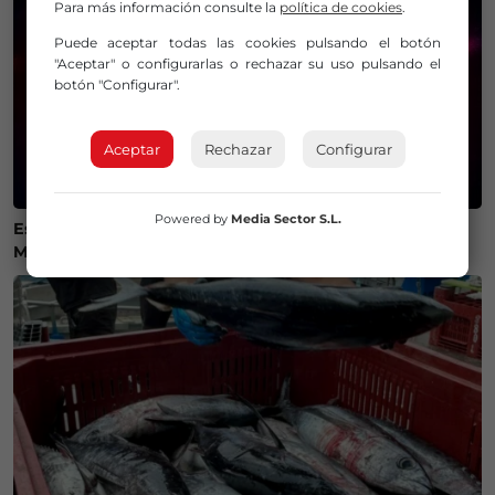
Para más información consulte la
política de cookies
.
Puede aceptar todas las cookies pulsando el botón
"Aceptar" o configurarlas o rechazar su uso pulsando el
botón "Configurar".
Aceptar
Rechazar
Configurar
Powered by
Media Sector S.L.
Estos son los mejores lugares de Bizkaia y Las
Merindades para ver el eclipse del 12 de agosto