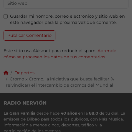
Guardar mi nombre, correo electrónico y sitio web en
este navegador para la próxima vez que comente.
Este sitio usa Akismet para reducir el spam.
Aprende
cómo se procesan los datos de tus comentarios.
Deportes
Cromo x Cromo, la iniciativa que busca facilitar (y
reivindicar) el intercambio de cromos del Mundial
RADIO NERVIÓN
La Gran Familia
desde hace
40 años
en la
88.0
de tu dial. La
emisora de Bilbao para todos los públicos, con Más Música,
información a menos cinco, deportes, tráfico y la
participación de los oyentes.