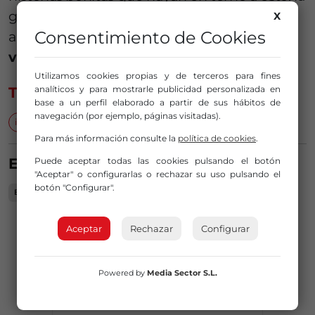
gente que va a las quedadas, que año tras
X
Consentimiento de Cookies
año se mantenga esta tradición. Y
eso nadie
va a poder luchar contra ello
«, concluye.
Utilizamos cookies propias y de terceros para fines
analíticos y para mostrarle publicidad personalizada en
TEMAS
base a un perfil elaborado a partir de sus hábitos de
navegación (por ejemplo, páginas visitadas).
intercambio de cromos
Mundial 2026
Para más información consulte la
política de cookies
.
ESTA NOTICIA SUCEDE EN...
Puede aceptar todas las cookies pulsando el botón
"Aceptar" o configurarlas o rechazar su uso pulsando el
botón "Configurar".
Bizkaia
PUBLICIDAD
Aceptar
Rechazar
Configurar
Powered by
Media Sector S.L.