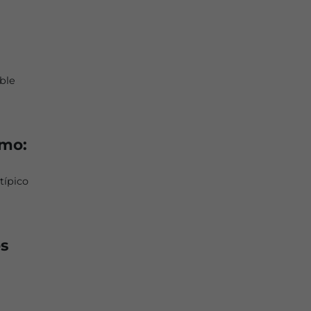
able
emo:
típico
s