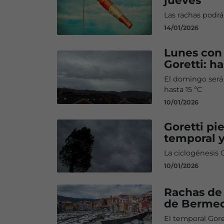
jueves
Las rachas podrá
14/01/2026
Lunes con 
Goretti: ha
El domingo será
hasta 15 ºC
10/01/2026
Goretti pi
temporal y
La ciclogénesis G
10/01/2026
Rachas de 
de Berme
El temporal Gore