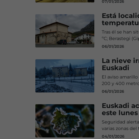
07/01/2026
Está local
temperatu
Tras él se han s
ºC; Berastegi (Gip
06/01/2026
La nieve 
Euskadi
El aviso amarillo
200 y 400 metros
06/01/2026
Euskadi ac
este lunes
Seguridad alert
varias zonas del 
04/01/2026