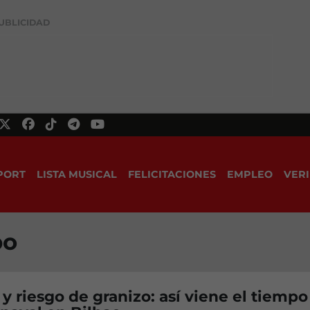
UBLICIDAD
PORT
LISTA MUSICAL
FELICITACIONES
EMPLEO
VERI
po
o y riesgo de granizo: así viene el tiempo