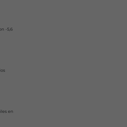
on -5,6
los
iles en