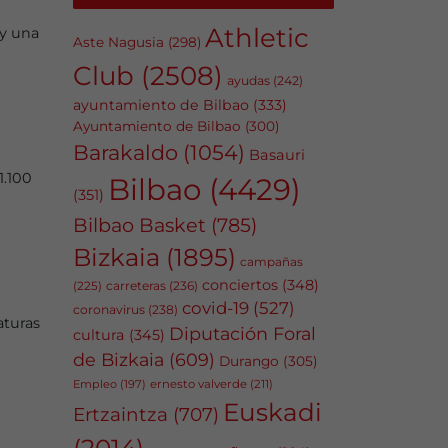
Athletic
 y una
Aste Nagusia
(298)
Club
(2508)
ayudas
(242)
ayuntamiento de Bilbao
(333)
Ayuntamiento de Bilbao
(300)
Barakaldo
(1054)
Basauri
1.100
Bilbao
(4429)
(351)
Bilbao Basket
(785)
Bizkaia
(1895)
campañas
conciertos
(348)
carreteras
(236)
(225)
covid-19
(527)
coronavirus
(238)
aturas
Diputación Foral
cultura
(345)
de Bizkaia
(609)
Durango
(305)
Empleo
(197)
ernesto valverde
(211)
Euskadi
Ertzaintza
(707)
(2014)