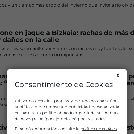
ados y un tiempo más propio del invierno que invita a no olvida
pone en jaque a Bizkaia: rachas de más 
 daños en la calle
e en aviso amarillo por viento, con rachas muy fuertes del su
en zonas expuestas como no expuestas
manece con temperaturas opuestas en p
X
: “En Mungia estábamos a 4 grados y e
Consentimiento de Cookies
 una combinación muy típica de nuestro territorio: orografía, v
Utilizamos cookies propias y de terceros para fines
iferentes actuando al mismo tiempo
analíticos y para mostrarle publicidad personalizada
en base a un perfil elaborado a partir de sus hábitos
de navegación (por ejemplo, páginas visitadas).
iva el aviso amarillo por viento para est
Para más información consulte la
política de cookies
.