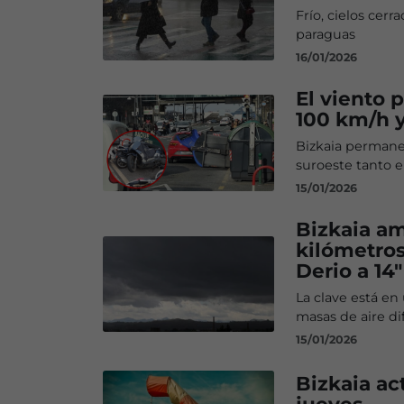
Frío, cielos cerr
paraguas
16/01/2026
El viento 
100 km/h y
Bizkaia permanec
suroeste tanto 
15/01/2026
Bizkaia a
kilómetros
Derio a 14″
La clave está en
masas de aire d
15/01/2026
Bizkaia act