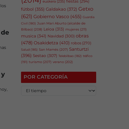
fiestas
(294)
euskera
(235)
los
Getxo
fútbol
(355)
Galdakao
(372)
(621)
Gobierno Vasco
(455)
Guardia
Juan Mari Aburto (alcalde de
Civil
(180)
Leioa
(313)
Bilbao)
(208)
mujeres
(211)
 de
obras
musica
(341)
Navidad
(300)
(478)
Osakidetza
(410)
robos
(270)
nas
Santurtzi
San Mamés
(207)
Salud
(185)
(396)
Sestao
(307)
tráfico
Telebilbao
(182)
(191)
turismo
(207)
verano
(202)
 y
POR CATEGORÍA
P
hoy,
o
r
c
a
t
e