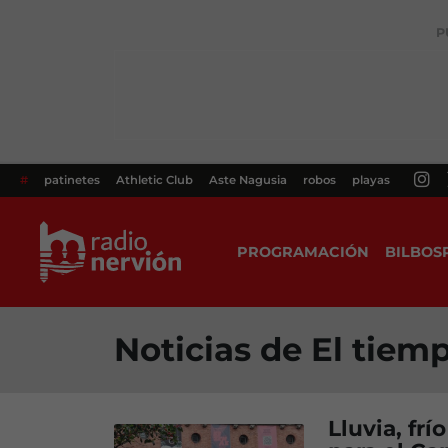
P
#
patinetes
Athletic Club
Aste Nagusia
robos
playas
PROGRAMACIÓN
BILBOS
Noticias de El tiem
Lluvia, frí