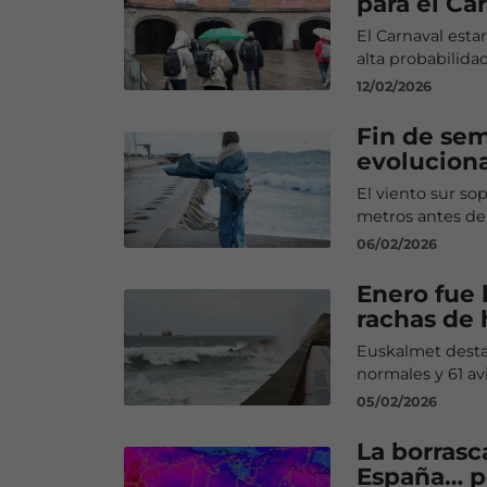
para el Ca
El Carnaval esta
alta probabilid
12/02/2026
Fin de sem
evoluciona
El viento sur sopl
metros antes de 
06/02/2026
Enero fue
rachas de 
Euskalmet desta
normales y 61 av
05/02/2026
La borrasc
España… p