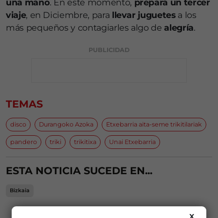
una mano
. En este momento,
prepara un tercer
viaje
, en Diciembre, para
llevar juguetes
a los
más pequeños y contagiarles algo de
alegría
.
PUBLICIDAD
TEMAS
disco
Durangoko Azoka
Etxebarria aita-seme trikitilariak
pandero
triki
trikitixa
Unai Etxebarria
ESTA NOTICIA SUCEDE EN...
Bizkaia
PUBLICIDAD
X