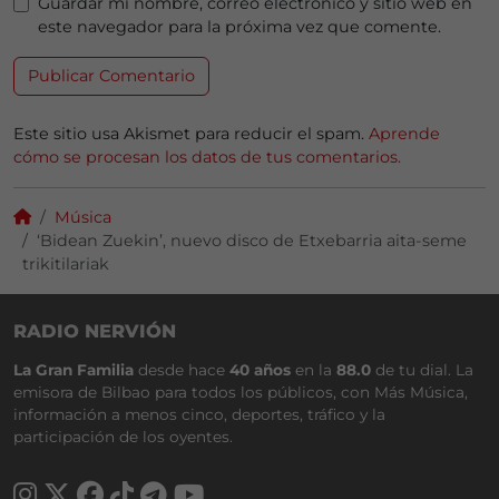
Guardar mi nombre, correo electrónico y sitio web en
este navegador para la próxima vez que comente.
Este sitio usa Akismet para reducir el spam.
Aprende
cómo se procesan los datos de tus comentarios.
Música
‘Bidean Zuekin’, nuevo disco de Etxebarria aita-seme
trikitilariak
RADIO NERVIÓN
La Gran Familia
desde hace
40 años
en la
88.0
de tu dial. La
emisora de Bilbao para todos los públicos, con Más Música,
información a menos cinco, deportes, tráfico y la
participación de los oyentes.