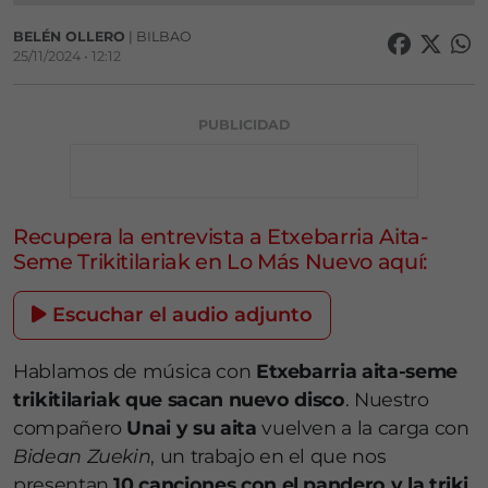
BELÉN OLLERO
| BILBAO
25/11/2024 • 12:12
PUBLICIDAD
Recupera la entrevista a Etxebarria Aita-
Seme Trikitilariak en Lo Más Nuevo aquí:
Escuchar el audio adjunto
Hablamos de música con
Etxebarria aita-seme
trikitilariak que sacan nuevo disco
. Nuestro
compañero
Unai y su aita
vuelven a la carga con
Bidean Zuekin
, un trabajo en el que nos
presentan
10 canciones con el pandero y la triki