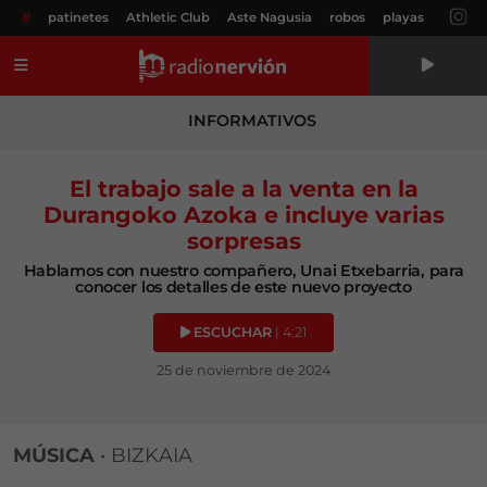
#
patinetes
Athletic Club
Aste Nagusia
robos
playas
Menú
INFORMATIVOS
El trabajo sale a la venta en la
Durangoko Azoka e incluye varias
sorpresas
Hablamos con nuestro compañero, Unai Etxebarria, para
conocer los detalles de este nuevo proyecto
ESCUCHAR
| 4:21
25 de noviembre de 2024
MÚSICA
•
BIZKAIA