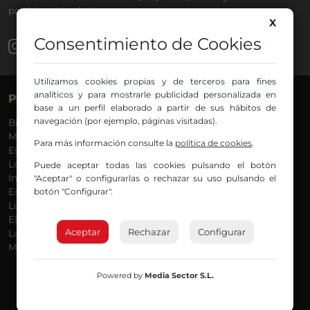
participación de los oyentes.
X
Consentimiento de Cookies
Utilizamos cookies propias y de terceros para fines
analíticos y para mostrarle publicidad personalizada en
PROGRAMAS
VOCES
base a un perfil elaborado a partir de sus hábitos de
navegación (por ejemplo, páginas visitadas).
Bilbosport
Agurtzane
Más Música
Belén Ollero
Para más información consulte la
política de cookies
.
El Madrugador
Dani
Lo Más Nuevo
Eduardo
Puede aceptar todas las cookies pulsando el botón
Informativos
Eva Argote
"Aceptar" o configurarlas o rechazar su uso pulsando el
botón "Configurar".
En Ruta
Endika
Locos por la Música
Iker
El Supermadrugador
Iñigo
Aceptar
Rechazar
Configurar
La Mañana de Radio Nervión
Javi
Más Madrugada
Jon
José Ignacio
Joseba
Powered by
Media Sector S.L.
Luis Carlos
Mar y Cielo