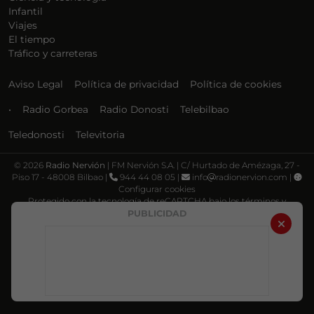
Infantil
Viajes
El tiempo
Tráfico y carreteras
Aviso Legal
Política de privacidad
Política de cookies
•
Radio Gorbea
Radio Donosti
Telebilbao
Teledonosti
Televitoria
©
2026
Radio Nervión
| FM Nervión S.A. | C/ Hurtado de Amézaga, 27 -
Piso 17 - 48008 Bilbao |
944 44 08 05 |
info
radionervion.com |
Configurar cookies
Protegido con la tecnología de reCAPTCHA bajo los términos y
condiciones de Google, su
Política de privacidad
y
Términos de servicio
.
PUBLICIDAD