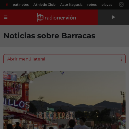
#
patinetes
Athletic Club
Aste Nagusia
robos
playas
Menú
Noticias sobre Barracas
Abrir menú lateral