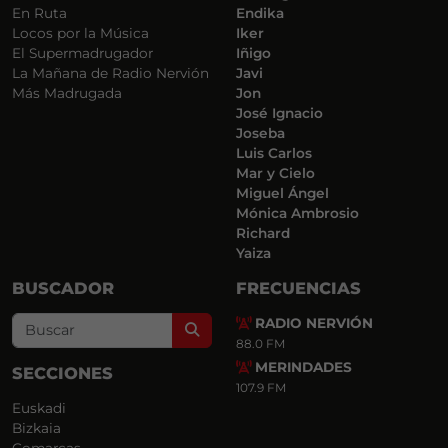
En Ruta
Endika
Locos por la Música
Iker
El Supermadrugador
Iñigo
La Mañana de Radio Nervión
Javi
Más Madrugada
Jon
José Ignacio
Joseba
Luis Carlos
Mar y Cielo
Miguel Ángel
Mónica Ambrosio
Richard
Yaiza
BUSCADOR
FRECUENCIAS
RADIO NERVIÓN
Search
88.0 FM
MERINDADES
SECCIONES
107.9 FM
Euskadi
Bizkaia