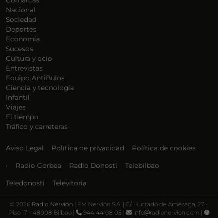
Comarcas
Nacional
Sociedad
Deportes
Economía
Sucesos
Cultura y ocio
Entrevistas
Equipo AntiBulos
Ciencia y tecnología
Infantil
Viajes
El tiempo
Tráfico y carreteras
Aviso Legal
Política de privacidad
Política de cookies
•
Radio Gorbea
Radio Donosti
Telebilbao
Teledonosti
Televitoria
©
2026
Radio Nervión
| FM Nervión S.A. | C/ Hurtado de Amézaga, 27 -
Piso 17 - 48008 Bilbao |
944 44 08 05 |
info
radionervion.com |