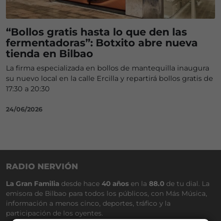
“Bollos gratis hasta lo que den las
fermentadoras”: Botxito abre nueva
tienda en Bilbao
La firma especializada en bollos de mantequilla inaugura
su nuevo local en la calle Ercilla y repartirá bollos gratis de
17:30 a 20:30
24/06/2026
RADIO NERVIÓN
La Gran Familia
desde hace
40 años
en la
88.0
de tu dial. La
emisora de Bilbao para todos los públicos, con Más Música,
información a menos cinco, deportes, tráfico y la
participación de los oyentes.