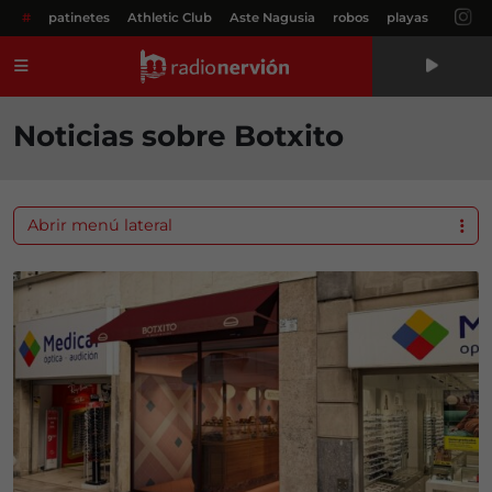
#
patinetes
Athletic Club
Aste Nagusia
robos
playas
Menú
Noticias sobre Botxito
Abrir menú lateral