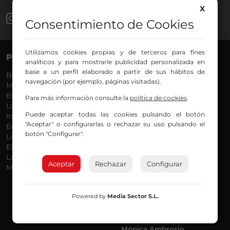
X
Consentimiento de Cookies
Utilizamos cookies propias y de terceros para fines
PROGRAMAS
VOCES
analíticos y para mostrarle publicidad personalizada en
base a un perfil elaborado a partir de sus hábitos de
Bilbosport
Agurtzane
navegación (por ejemplo, páginas visitadas).
Más Música
Belén Ollero
El Madrugador
Dani
Para más información consulte la
política de cookies
.
Lo Más Nuevo
Eduardo
Puede aceptar todas las cookies pulsando el botón
Informativos
Eva Argote
"Aceptar" o configurarlas o rechazar su uso pulsando el
En Ruta
Endika
botón "Configurar".
Locos por la Música
Iker
El Supermadrugador
Iñigo
La Mañana de Radio Nervión
Javi
Aceptar
Rechazar
Configurar
Más Madrugada
Jon
José Ignacio
Joseba
Powered by
Media Sector S.L.
Luis Carlos
Mar y Cielo
Miguel Ángel
Mónica Ambrosio