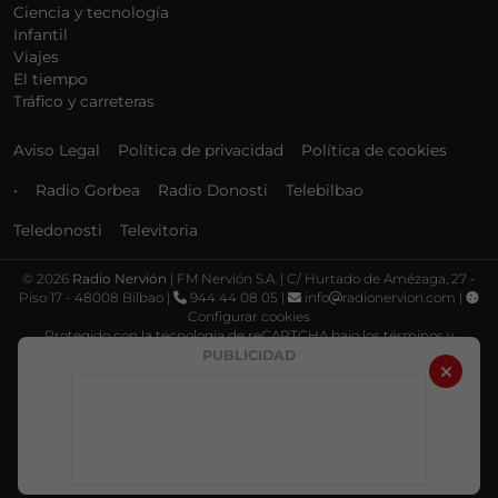
Ciencia y tecnología
Infantil
Viajes
El tiempo
Tráfico y carreteras
Aviso Legal
Política de privacidad
Política de cookies
•
Radio Gorbea
Radio Donosti
Telebilbao
Teledonosti
Televitoria
©
2026
Radio Nervión
| FM Nervión S.A. | C/ Hurtado de Amézaga, 27 -
Piso 17 - 48008 Bilbao |
944 44 08 05 |
info
radionervion.com |
Configurar cookies
Protegido con la tecnología de reCAPTCHA bajo los términos y
condiciones de Google, su
Política de privacidad
y
Términos de servicio
.
PUBLICIDAD