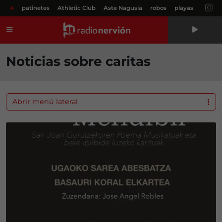
#
patinetes
Athletic Club
Aste Nagusia
robos
playas
Menú
Noticias sobre caritas
Abrir menú lateral