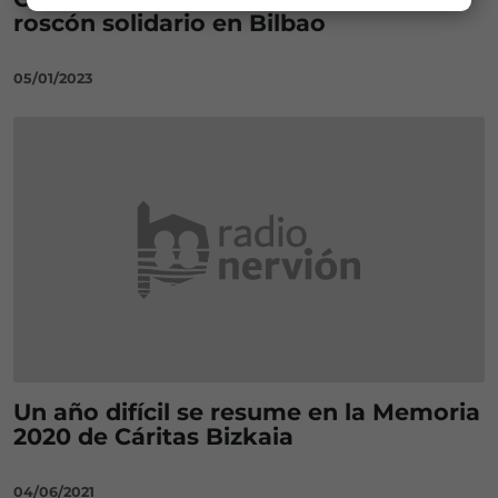
roscón solidario en Bilbao
05/01/2023
Un año difícil se resume en la Memoria
2020 de Cáritas Bizkaia
04/06/2021