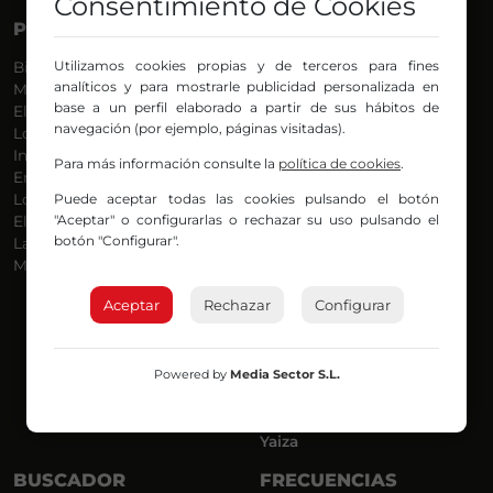
Consentimiento de Cookies
PROGRAMAS
VOCES
Utilizamos cookies propias y de terceros para fines
Bilbosport
Agurtzane
analíticos y para mostrarle publicidad personalizada en
Más Música
Belén Ollero
base a un perfil elaborado a partir de sus hábitos de
El Madrugador
Dani
navegación (por ejemplo, páginas visitadas).
Lo Más Nuevo
Eduardo
Informativos
Eva Argote
Para más información consulte la
política de cookies
.
En Ruta
Endika
Puede aceptar todas las cookies pulsando el botón
Locos por la Música
Iker
"Aceptar" o configurarlas o rechazar su uso pulsando el
El Supermadrugador
Iñigo
botón "Configurar".
La Mañana de Radio Nervión
Javi
Más Madrugada
Jon
José Ignacio
Aceptar
Rechazar
Configurar
Joseba
Luis Carlos
Mar y Cielo
Powered by
Media Sector S.L.
Miguel Ángel
Mónica Ambrosio
Richard
Yaiza
BUSCADOR
FRECUENCIAS