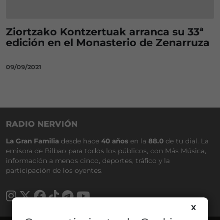
Ziortzako Kontzertuak arranca su 33ª
edición en el Monasterio de Zenarruza
09/09/2021
RADIO NERVIÓN
La Gran Familia
desde hace
40 años
en la
88.0
de tu dial. La
emisora de Bilbao para todos los públicos, con Más Música,
información a menos cinco, deportes, tráfico y la
participación de los oyentes.
X