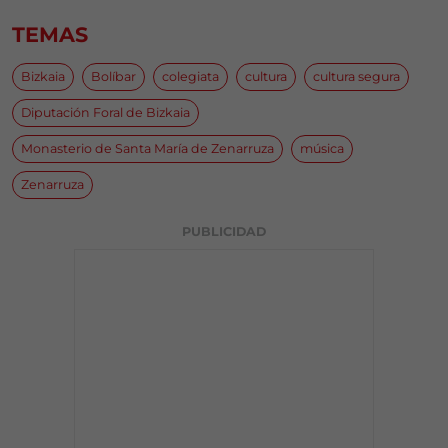
TEMAS
Bizkaia
Bolíbar
colegiata
cultura
cultura segura
Diputación Foral de Bizkaia
Monasterio de Santa María de Zenarruza
música
Zenarruza
PUBLICIDAD