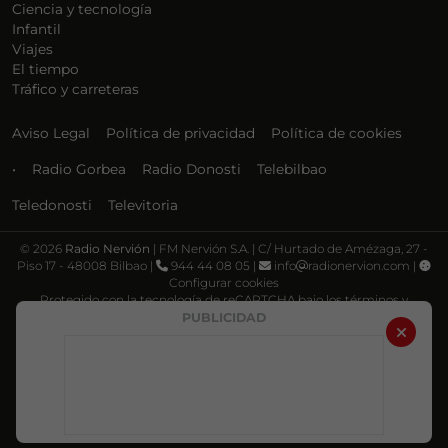
Ciencia y tecnología
Infantil
Viajes
El tiempo
Tráfico y carreteras
Aviso Legal
Política de privacidad
Política de cookies
•
Radio Gorbea
Radio Donosti
Telebilbao
Teledonosti
Televitoria
©
2026
Radio Nervión
| FM Nervión S.A. | C/ Hurtado de Amézaga, 27 -
Piso 17 - 48008 Bilbao |
944 44 08 05 |
info
radionervion.com |
Configurar cookies
Protegido con la tecnología de reCAPTCHA bajo los términos y
condiciones de Google, su
Política de privacidad
y
Términos de servicio
.
PUBLICIDAD