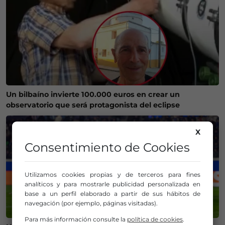
Un bilbaíno invierte 100.000 euros en crear un
observatorio que será protagonista del eclipse
X
Consentimiento de Cookies
Utilizamos cookies propias y de terceros para fines
analíticos y para mostrarle publicidad personalizada en
base a un perfil elaborado a partir de sus hábitos de
navegación (por ejemplo, páginas visitadas).
Para más información consulte la
política de cookies
.