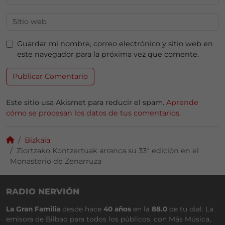
Guardar mi nombre, correo electrónico y sitio web en
este navegador para la próxima vez que comente.
Este sitio usa Akismet para reducir el spam.
Aprende
cómo se procesan los datos de tus comentarios.
Bizkaia
Ziortzako Kontzertuak arranca su 33ª edición en el
Monasterio de Zenarruza
RADIO NERVIÓN
La Gran Familia
desde hace
40 años
en la
88.0
de tu dial. La
emisora de Bilbao para todos los públicos, con Más Música,