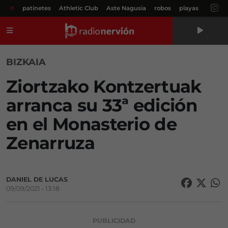
#
patinetes
Athletic Club
Aste Nagusia
robos
playas
Menú
BIZKAIA
Ziortzako Kontzertuak
arranca su 33ª edición
en el Monasterio de
Zenarruza
DANIEL DE LUCAS
09/09/2021 • 13:18
PUBLICIDAD