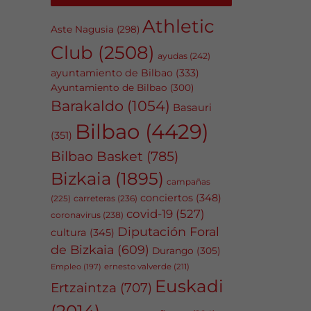
Athletic
Aste Nagusia
(298)
Club
(2508)
ayudas
(242)
ayuntamiento de Bilbao
(333)
Ayuntamiento de Bilbao
(300)
Barakaldo
(1054)
Basauri
Bilbao
(4429)
(351)
Bilbao Basket
(785)
Bizkaia
(1895)
campañas
conciertos
(348)
carreteras
(236)
(225)
covid-19
(527)
coronavirus
(238)
Diputación Foral
cultura
(345)
de Bizkaia
(609)
Durango
(305)
Empleo
(197)
ernesto valverde
(211)
Euskadi
Ertzaintza
(707)
(2014)