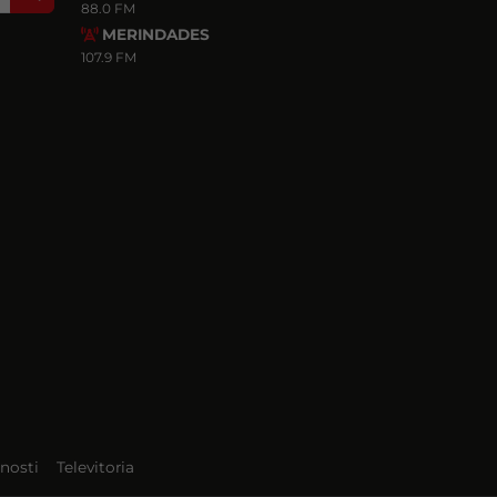
88.0 FM
MERINDADES
107.9 FM
nosti
Televitoria