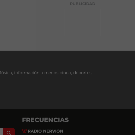
g
PUBLICIDAD
o
r
í
a
Música, información a menos cinco, deportes,
FRECUENCIAS
RADIO NERVIÓN
Search