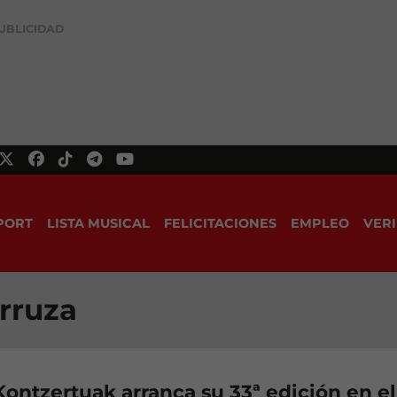
UBLICIDAD
PORT
LISTA MUSICAL
FELICITACIONES
EMPLEO
VERI
rruza
Kontzertuak arranca su 33ª edición en el