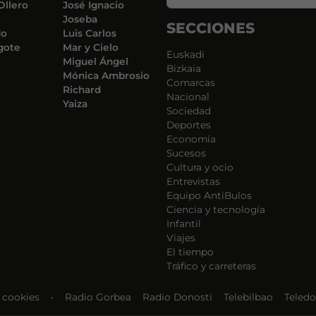
Ollero
José Ignacio
Joseba
SECCIONES
do
Luis Carlos
gote
Mar y Cielo
Euskadi
Miguel Ángel
Bizkaia
Mónica Ambrosio
Comarcas
Richard
Nacional
Yaiza
Sociedad
Deportes
Economía
Sucesos
Cultura y ocio
Entrevistas
Equipo AntiBulos
Ciencia y tecnología
Infantil
Viajes
El tiempo
Tráfico y carreteras
e cookies
•
Radio Gorbea
Radio Donosti
Telebilbao
Teledo