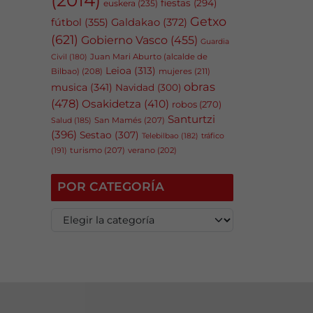
fiestas
(294)
euskera
(235)
Getxo
fútbol
(355)
Galdakao
(372)
(621)
Gobierno Vasco
(455)
Guardia
Juan Mari Aburto (alcalde de
Civil
(180)
Leioa
(313)
Bilbao)
(208)
mujeres
(211)
obras
musica
(341)
Navidad
(300)
(478)
Osakidetza
(410)
robos
(270)
Santurtzi
San Mamés
(207)
Salud
(185)
(396)
Sestao
(307)
tráfico
Telebilbao
(182)
(191)
turismo
(207)
verano
(202)
POR CATEGORÍA
P
o
r
c
a
t
e