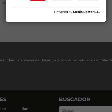
UBLICIDAD
Powered by
Media Sector S.L.
e tu dial. La emisora de Bilbao para todos los públicos, con Más 
ES
BUSCADOR
ane
Jon