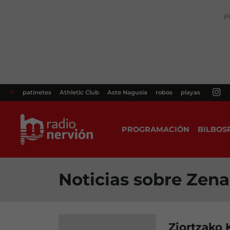
P
#
patinetes
Athletic Club
Aste Nagusia
robos
playas
PROGRAMACIÓN
BILBOS
Noticias sobre Zena
Ziortzako 