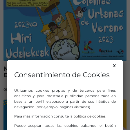
X
NUEVAS colonias urbanas de verano
Consentimiento de Cookies
EN BARAKALDO
05/04/2023
Utilizamos cookies propias y de terceros para fines
analíticos y para mostrarle publicidad personalizada en
base a un perfil elaborado a partir de sus hábitos de
navegación (por ejemplo, páginas visitadas).
Para más información consulte la
política de cookies
.
Puede aceptar todas las cookies pulsando el botón