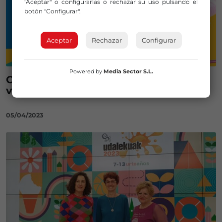
"Aceptar" o configurarlas o rechazar su uso pulsando el
botón "Configurar".
Aceptar
Rechazar
Configurar
Powered by
Media Sector S.L.
Casi 5.400 plazas para las colonias de
verano de Bilbao
05/04/2023