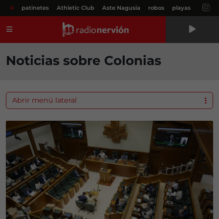
#
patinetes
Athletic Club
Aste Nagusia
robos
playas
Menú
Noticias sobre Colonias
Abrir menú lateral