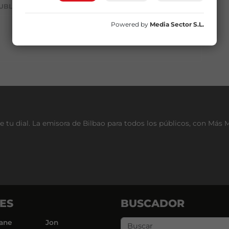
UBLICIDAD
Powered by
Media Sector S.L.
e tu dial. La emisora de Bilbao para todos los públicos, con Más 
ES
BUSCADOR
ane
Jon