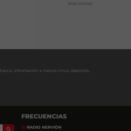
g
PUBLICIDAD
o
r
í
a
Música, información a menos cinco, deportes,
FRECUENCIAS
RADIO NERVIÓN
Search