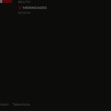
88.0 FM
MERINDADES
107.9 FM
nosti
Televitoria