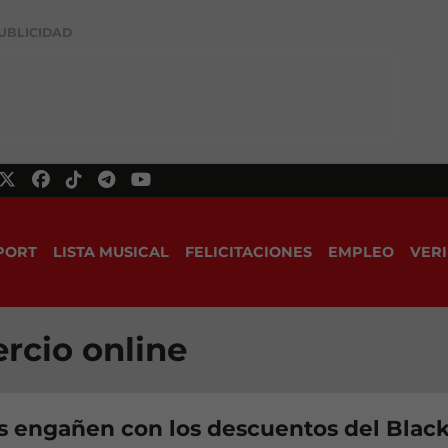
UBLICIDAD
PORT
LISTA MUSICAL
FELICITACIONES
EMPLEO
VERI
rcio online
s engañen con los descuentos del Blac