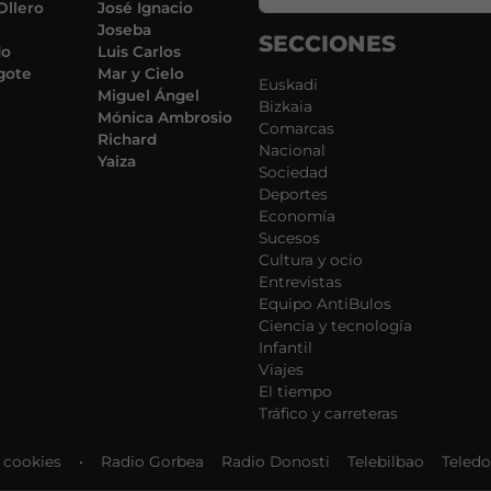
Ollero
José Ignacio
Joseba
SECCIONES
do
Luis Carlos
gote
Mar y Cielo
Euskadi
Miguel Ángel
Bizkaia
Mónica Ambrosio
Comarcas
Richard
Nacional
Yaiza
Sociedad
Deportes
Economía
Sucesos
Cultura y ocio
Entrevistas
Equipo AntiBulos
Ciencia y tecnología
Infantil
Viajes
El tiempo
Tráfico y carreteras
e cookies
•
Radio Gorbea
Radio Donosti
Telebilbao
Teledo