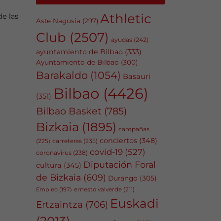
Athletic
e las
Aste Nagusia
(297)
Club
(2507)
ayudas
(242)
ayuntamiento de Bilbao
(333)
Ayuntamiento de Bilbao
(300)
Barakaldo
(1054)
Basauri
Bilbao
(4426)
(351)
Bilbao Basket
(785)
Bizkaia
(1895)
campañas
conciertos
(348)
carreteras
(235)
(225)
covid-19
(527)
coronavirus
(238)
Diputación Foral
cultura
(345)
de Bizkaia
(609)
Durango
(305)
Empleo
(197)
ernesto valverde
(211)
Euskadi
Ertzaintza
(706)
(2013)