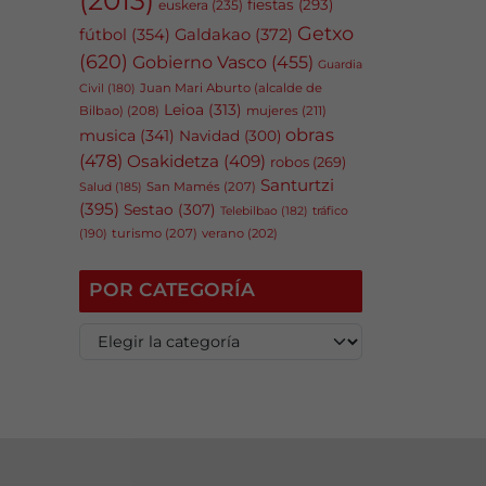
fiestas
(293)
euskera
(235)
Getxo
fútbol
(354)
Galdakao
(372)
(620)
Gobierno Vasco
(455)
Guardia
Juan Mari Aburto (alcalde de
Civil
(180)
Leioa
(313)
Bilbao)
(208)
mujeres
(211)
obras
musica
(341)
Navidad
(300)
(478)
Osakidetza
(409)
robos
(269)
Santurtzi
San Mamés
(207)
Salud
(185)
(395)
Sestao
(307)
tráfico
Telebilbao
(182)
(190)
turismo
(207)
verano
(202)
POR CATEGORÍA
P
o
r
c
a
t
e