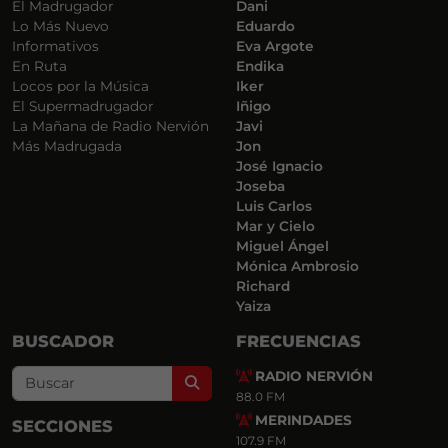
El Madrugador
Dani
Lo Más Nuevo
Eduardo
Informativos
Eva Argote
En Ruta
Endika
Locos por la Música
Iker
El Supermadrugador
Iñigo
La Mañana de Radio Nervión
Javi
Más Madrugada
Jon
José Ignacio
Joseba
Luis Carlos
Mar y Cielo
Miguel Ángel
Mónica Ambrosio
Richard
Yaiza
BUSCADOR
FRECUENCIAS
RADIO NERVIÓN
Search
88.0 FM
MERINDADES
SECCIONES
107.9 FM