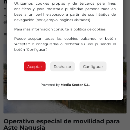
mismo que un café»
Utilizamos cookies propias y de terceros para fines
analíticos y para mostrarle publicidad personalizada en
En la Feria del Libro Antiguo y de Ocasión de Bilbao se
base a un perfil elaborado a partir de sus hábitos de
podrán encontrar libros de 100 años y otros actuales, por
navegación (por ejemplo, páginas visitadas).
el 20% de su precio original
Para más información consulte la
política de cookies
.
18/10/2024
Puede aceptar todas las cookies pulsando el botón
"Aceptar" o configurarlas o rechazar su uso pulsando el
botón "Configurar".
Aceptar
Rechazar
Configurar
Powered by
Media Sector S.L.
Operativo especial de movilidad para
Aste Nagusia