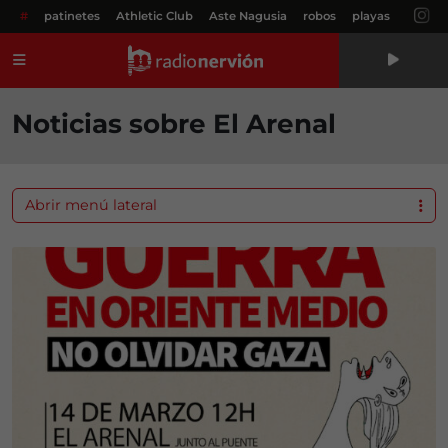
#
patinetes
Athletic Club
Aste Nagusia
robos
playas
Menú
Noticias sobre El Arenal
Abrir menú lateral