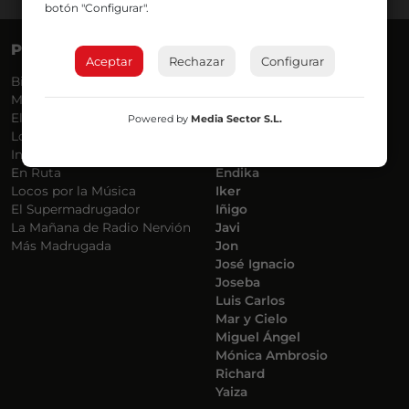
botón "Configurar".
PROGRAMAS
VOCES
Aceptar
Rechazar
Configurar
Bilbosport
Agurtzane
Más Música
Belén Ollero
El Madrugador
Dani
Powered by
Media Sector S.L.
Lo Más Nuevo
Eduardo
Informativos
Eva Argote
En Ruta
Endika
Locos por la Música
Iker
El Supermadrugador
Iñigo
La Mañana de Radio Nervión
Javi
Más Madrugada
Jon
José Ignacio
Joseba
Luis Carlos
Mar y Cielo
Miguel Ángel
Mónica Ambrosio
Richard
Yaiza