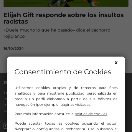
Elijah Gift responde sobre los insultos
racistas
«Duele mucho lo que ha pasado» dice el cachorro
rojiblanco
16/10/2024
X
Consentimiento de Cookies
RADIO NERVIÓN
Utilizamos cookies propias y de terceros para fines
La Gran Familia
desde hace
40 años
en la
88.0
de tu dial. La
analíticos y para mostrarle publicidad personalizada en
emisora de Bilbao para todos los públicos, con Más Música,
base a un perfil elaborado a partir de sus hábitos de
navegación (por ejemplo, páginas visitadas).
información a menos cinco, deportes, tráfico y la
participación de los oyentes.
Para más información consulte la
política de cookies
.
Puede aceptar todas las cookies pulsando el botón
"Aceptar" o configurarlas o rechazar su uso pulsando el