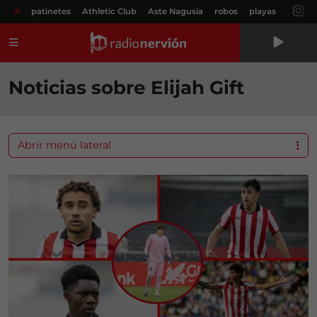
#
patinetes
Athletic Club
Aste Nagusia
robos
playas
Menú
Noticias sobre Elijah Gift
Abrir menú lateral