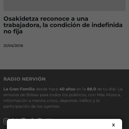
Osakidetza reconoce a una
trabajadora, la condición de indefinida
no fija
21/06/2018
RADIO NERVIÓN
La Gran Familia
desde hace
40 años
en la
88.0
de tu dial. La
emisora de Bilbao para todos los públicos, con Más Música,
información a menos cinco, deportes, tráfico y la
participación de los oyentes.
X