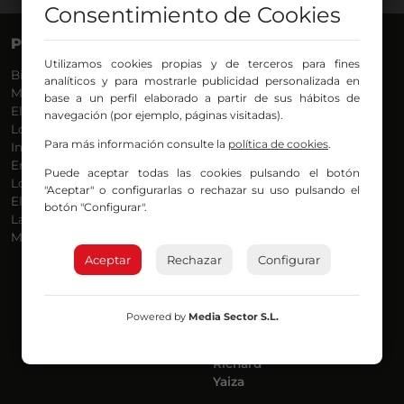
Consentimiento de Cookies
PROGRAMAS
VOCES
Utilizamos cookies propias y de terceros para fines
Bilbosport
Agurtzane
analíticos y para mostrarle publicidad personalizada en
Más Música
Belén Ollero
base a un perfil elaborado a partir de sus hábitos de
El Madrugador
Dani
navegación (por ejemplo, páginas visitadas).
Lo Más Nuevo
Eduardo
Para más información consulte la
política de cookies
.
Informativos
Eva Argote
En Ruta
Endika
Puede aceptar todas las cookies pulsando el botón
Locos por la Música
Iker
"Aceptar" o configurarlas o rechazar su uso pulsando el
El Supermadrugador
Iñigo
botón "Configurar".
La Mañana de Radio Nervión
Javi
Más Madrugada
Jon
José Ignacio
Aceptar
Rechazar
Configurar
Joseba
Luis Carlos
Mar y Cielo
Powered by
Media Sector S.L.
Miguel Ángel
Mónica Ambrosio
Richard
Yaiza