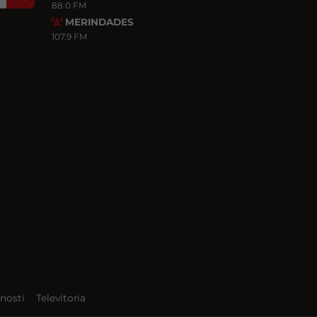
88.0 FM
MERINDADES
107.9 FM
nosti
Televitoria