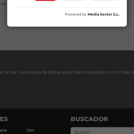
UBLICIDAD
Powered by
Media Sector S.L.
e tu dial. La emisora de Bilbao para todos los públicos, con Más 
ES
BUSCADOR
ane
Jon