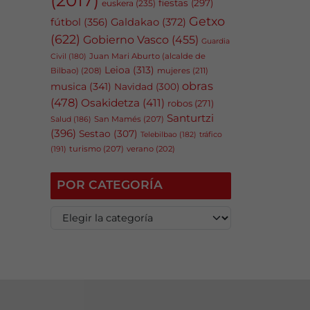
fiestas
(297)
euskera
(235)
Getxo
fútbol
(356)
Galdakao
(372)
(622)
Gobierno Vasco
(455)
Guardia
Juan Mari Aburto (alcalde de
Civil
(180)
Leioa
(313)
Bilbao)
(208)
mujeres
(211)
obras
musica
(341)
Navidad
(300)
(478)
Osakidetza
(411)
robos
(271)
Santurtzi
San Mamés
(207)
Salud
(186)
(396)
Sestao
(307)
tráfico
Telebilbao
(182)
(191)
turismo
(207)
verano
(202)
POR CATEGORÍA
P
o
r
c
a
t
e