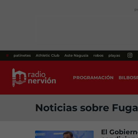
P
#
patinetes
Athletic Club
Aste Nagusia
robos
playas
PROGRAMACIÓN
BILBOS
Noticias sobre Fuga
El Gobiern