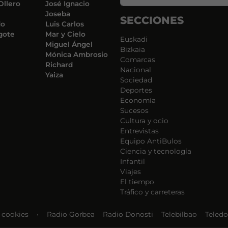
Ollero
José Ignacio
Joseba
SECCIONES
do
Luis Carlos
gote
Mar y Cielo
Euskadi
Miguel Ángel
Bizkaia
Mónica Ambrosio
Comarcas
Richard
Nacional
Yaiza
Sociedad
Deportes
Economía
Sucesos
Cultura y ocio
Entrevistas
Equipo AntiBulos
Ciencia y tecnología
Infantil
Viajes
El tiempo
Tráfico y carreteras
e cookies
•
Radio Gorbea
Radio Donosti
Telebilbao
Teledo