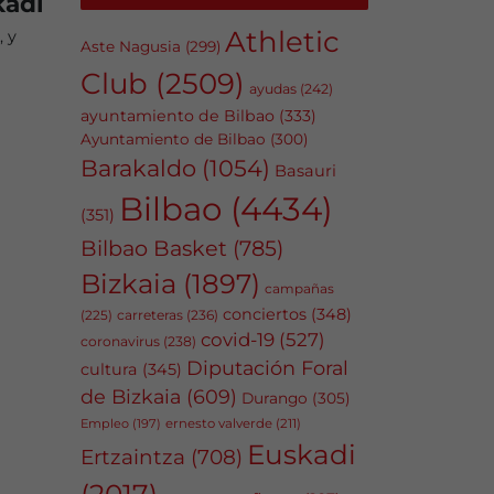
kadi
Athletic
, y
Aste Nagusia
(299)
Club
(2509)
ayudas
(242)
ayuntamiento de Bilbao
(333)
Ayuntamiento de Bilbao
(300)
Barakaldo
(1054)
Basauri
Bilbao
(4434)
(351)
Bilbao Basket
(785)
Bizkaia
(1897)
campañas
conciertos
(348)
carreteras
(236)
(225)
covid-19
(527)
coronavirus
(238)
Diputación Foral
cultura
(345)
de Bizkaia
(609)
Durango
(305)
Empleo
(197)
ernesto valverde
(211)
Euskadi
Ertzaintza
(708)
(2017)