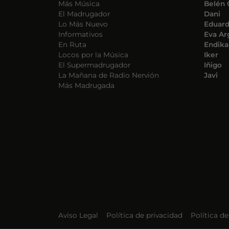
Más Música
Belén 
El Madrugador
Dani
Lo Más Nuevo
Eduar
Informativos
Eva Ar
En Ruta
Endika
Locos por la Música
Iker
El Supermadrugador
Iñigo
La Mañana de Radio Nervión
Javi
Más Madrugada
Aviso Legal
Política de privacidad
Política d