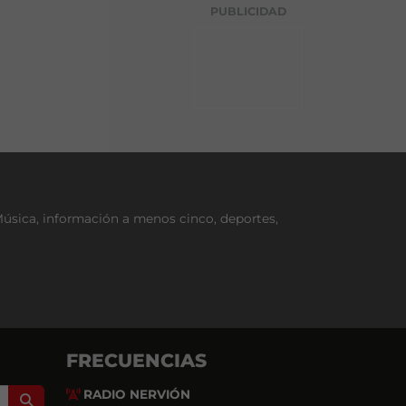
g
PUBLICIDAD
o
r
í
a
Música, información a menos cinco, deportes,
FRECUENCIAS
RADIO NERVIÓN
Search