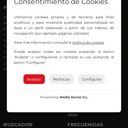
Consentimiento de Cookies
PROGRAMAS
VOCES
Utilizamos cookies propias y de terceros para fines
Bilbosport
Agurtzane
analíticos y para mostrarle publicidad personalizada en
Más Música
Belén Ollero
base a un perfil elaborado a partir de sus hábitos de
El Madrugador
Dani
navegación (por ejemplo, páginas visitadas).
Lo Más Nuevo
Eduardo
Informativos
Eva Argote
Para más información consulte la
política de cookies
.
En Ruta
Endika
Puede aceptar todas las cookies pulsando el botón
Locos por la Música
Iker
"Aceptar" o configurarlas o rechazar su uso pulsando el
El Supermadrugador
Iñigo
botón "Configurar".
La Mañana de Radio Nervión
Javi
Más Madrugada
Jon
José Ignacio
Aceptar
Rechazar
Configurar
Joseba
Luis Carlos
Mar y Cielo
Powered by
Media Sector S.L.
Miguel Ángel
Mónica Ambrosio
Richard
Yaiza
BUSCADOR
FRECUENCIAS