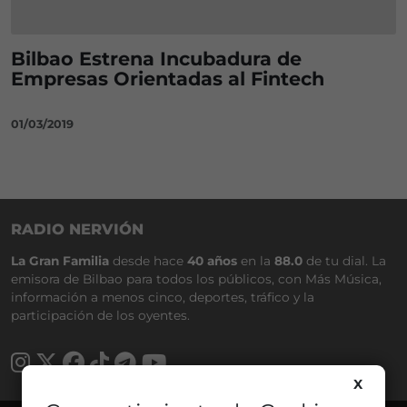
Bilbao Estrena Incubadura de
Empresas Orientadas al Fintech
01/03/2019
RADIO NERVIÓN
La Gran Familia
desde hace
40 años
en la
88.0
de tu dial. La
emisora de Bilbao para todos los públicos, con Más Música,
información a menos cinco, deportes, tráfico y la
participación de los oyentes.
X