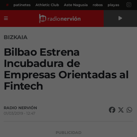
#
patinetes
Athletic Club
Aste Nagusia
robos
playas
Menú
BIZKAIA
Bilbao Estrena
Incubadura de
Empresas Orientadas al
Fintech
RADIO NERVIÓN
01/03/2019 • 12:47
PUBLICIDAD