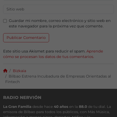
Guardar mi nombre, correo electrónico y sitio web en
este navegador para la próxima vez que comente.
Este sitio usa Akismet para reducir el spam.
Aprende
cómo se procesan los datos de tus comentarios.
Bizkaia
Bilbao Estrena Incubadura de Empresas Orientadas al
Fintech
RADIO NERVIÓN
La Gran Familia
desde hace
40 años
en la
88.0
de tu dial. La
emisora de Bilbao para todos los públicos, con Más Música,