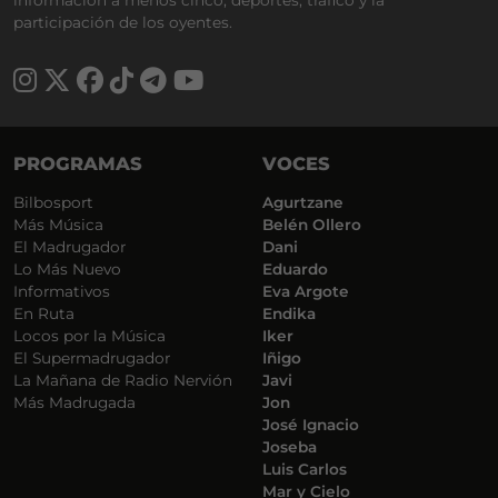
información a menos cinco, deportes, tráfico y la
participación de los oyentes.
PROGRAMAS
VOCES
Bilbosport
Agurtzane
Más Música
Belén Ollero
El Madrugador
Dani
Lo Más Nuevo
Eduardo
Informativos
Eva Argote
En Ruta
Endika
Locos por la Música
Iker
El Supermadrugador
Iñigo
La Mañana de Radio Nervión
Javi
Más Madrugada
Jon
José Ignacio
Joseba
Luis Carlos
Mar y Cielo