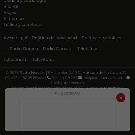
Ciencia y tecnología
Infantil
Viajes
El tiempo
Tráfico y carreteras
Aviso Legal
Política de privacidad
Política de cookies
•
Radio Gorbea
Radio Donosti
Telebilbao
Teledonosti
Televitoria
©
2026
Radio Nervión
| FM Nervión S.A. | C/ Hurtado de Amézaga, 27 -
Piso 17 - 48008 Bilbao |
944 44 08 05 |
info
radionervion.com |
Configurar cookies
Protegido con la tecnología de reCAPTCHA bajo los términos y
condiciones de Google, su
Política de privacidad
y
Términos de servicio
.
PUBLICIDAD