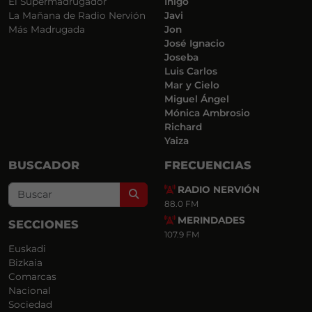
El Supermadrugador
Iñigo
La Mañana de Radio Nervión
Javi
Más Madrugada
Jon
José Ignacio
Joseba
Luis Carlos
Mar y Cielo
Miguel Ángel
Mónica Ambrosio
Richard
Yaiza
BUSCADOR
FRECUENCIAS
RADIO NERVIÓN
Search
88.0 FM
MERINDADES
SECCIONES
107.9 FM
Euskadi
Bizkaia
Comarcas
Nacional
Sociedad