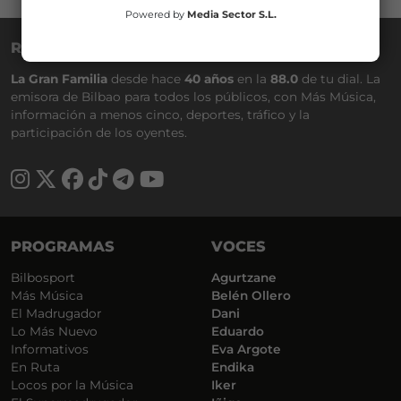
Powered by
Media Sector S.L.
RADIO NERVIÓN
La Gran Familia
desde hace
40 años
en la
88.0
de tu dial. La
emisora de Bilbao para todos los públicos, con Más Música,
información a menos cinco, deportes, tráfico y la
participación de los oyentes.
PROGRAMAS
VOCES
Bilbosport
Agurtzane
Más Música
Belén Ollero
El Madrugador
Dani
Lo Más Nuevo
Eduardo
Informativos
Eva Argote
En Ruta
Endika
Locos por la Música
Iker