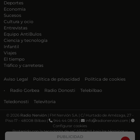
Deportes
Economía
Sucesos
Cultura y ocio
Entrevistas
Equipo AntiBulos
Ciencia y tecnología
Infantil
Viajes
El tiempo
Tráfico y carreteras
Aviso Legal
Política de privacidad
Política de cookies
•
Radio Gorbea
Radio Donosti
Telebilbao
Teledonosti
Televitoria
©
2026
Radio Nervión
| FM Nervión S.A. | C/ Hurtado de Amézaga, 27 -
Piso 17 - 48008 Bilbao |
944 44 08 05 |
info
radionervion.com |
Configurar cookies
Protegido con la tecnología de reCAPTCHA bajo los términos y
condiciones de Google, su
Política de privacidad
y
Términos de servicio
.
PUBLICIDAD