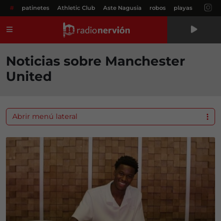
#
patinetes
Athletic Club
Aste Nagusia
robos
playas
Menú
Noticias sobre Manchester
United
Abrir menú lateral