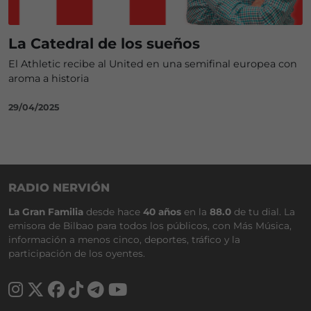
La Catedral de los sueños
El Athletic recibe al United en una semifinal europea con
aroma a historia
29/04/2025
RADIO NERVIÓN
La Gran Familia
desde hace
40 años
en la
88.0
de tu dial. La
emisora de Bilbao para todos los públicos, con Más Música,
información a menos cinco, deportes, tráfico y la
participación de los oyentes.