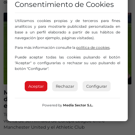
08/05/2025
Consentimiento de Cookies
Utilizamos cookies propias y de terceros para fines
analíticos y para mostrarle publicidad personalizada en
base a un perfil elaborado a partir de sus hábitos de
navegación (por ejemplo, páginas visitadas).
Para más información consulte la
política de cookies
.
Puede aceptar todas las cookies pulsando el botón
"Aceptar" o configurarlas o rechazar su uso pulsando el
botón "Configurar".
Aceptar
Rechazar
Configurar
Manchester United – Athletic Club:
dónde ver el partido por televisión y
escucharlo por la radio
Powered by
Media Sector S.L.
Todos los detalles de cómo y dónde seguir el partido de
vuelta de semifinales de Europa League entre
Manchester United y el Athletic Club