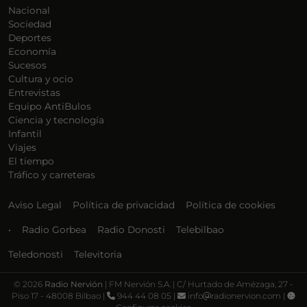
Nacional
Sociedad
Deportes
Economía
Sucesos
Cultura y ocio
Entrevistas
Equipo AntiBulos
Ciencia y tecnología
Infantil
Viajes
El tiempo
Tráfico y carreteras
Aviso Legal
Política de privacidad
Política de cookies
•
Radio Gorbea
Radio Donosti
Telebilbao
Teledonosti
Televitoria
©
2026
Radio Nervión
| FM Nervión S.A. | C/ Hurtado de Amézaga, 27 -
Piso 17 - 48008 Bilbao |
944 44 08 05 |
info
radionervion.com |