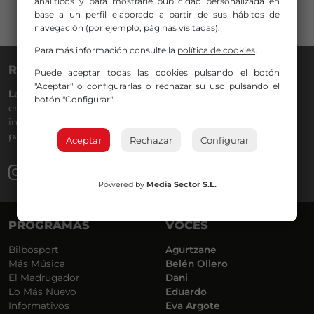
analíticos y para mostrarle publicidad personalizada en
base a un perfil elaborado a partir de sus hábitos de
navegación (por ejemplo, páginas visitadas).
Para más información consulte la
política de cookies
.
RADIO NERVIÓN
Puede aceptar todas las cookies pulsando el botón
"Aceptar" o configurarlas o rechazar su uso pulsando el
La Gran Familia
desde hace
40 años
en la
88.0
de tu dial. La
botón "Configurar".
emisora de Bilbao para todos los públicos, con Más Música,
información a menos cinco, deportes, tráfico y la
participación de los oyentes.
Aceptar
Rechazar
Configurar
Powered by
Media Sector S.L.
PROGRAMAS
VOCES
Bilbosport
Agurtzane
Más Música
Belén Ollero
El Madrugador
Dani
Lo Más Nuevo
Eduardo
Informativos
Eva Argote