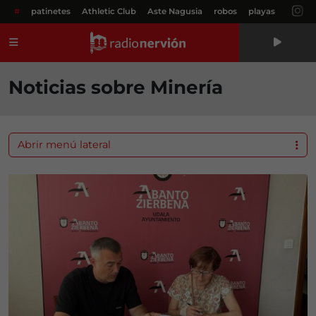
#
patinetes
Athletic Club
Aste Nagusia
robos
playas
Menú
Noticias sobre Minería
Abrir menú lateral