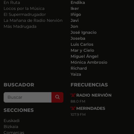
En Ruta
Endika
Locos por la Música
Iker
El Supermadrugador
Iñigo
La Mañana de Radio Nervión
Javi
Más Madrugada
Jon
José Ignacio
Joseba
Luis Carlos
Mar y Cielo
Miguel Ángel
Mónica Ambrosio
Richard
Yaiza
BUSCADOR
FRECUENCIAS
RADIO NERVIÓN
Search
88.0 FM
MERINDADES
SECCIONES
107.9 FM
Euskadi
Bizkaia
Comarcas