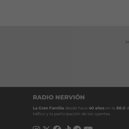
P
RADIO NERVIÓN
La Gran Familia
desde hace
40 años
en la
88.0
d
tráfico y la participación de los oyentes.