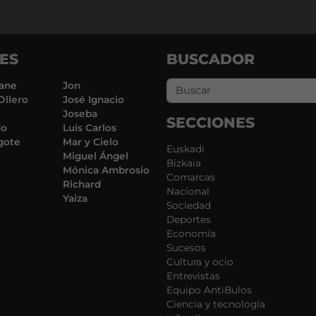
ES
BUSCADOR
ane
Jon
Ollero
José Ignacio
Joseba
SECCIONES
do
Luis Carlos
gote
Mar y Cielo
Euskadi
Miguel Ángel
Bizkaia
Mónica Ambrosio
Comarcas
Richard
Nacional
Yaiza
Sociedad
Deportes
Economía
Sucesos
Cultura y ocio
Entrevistas
Equipo AntiBulos
Ciencia y tecnología