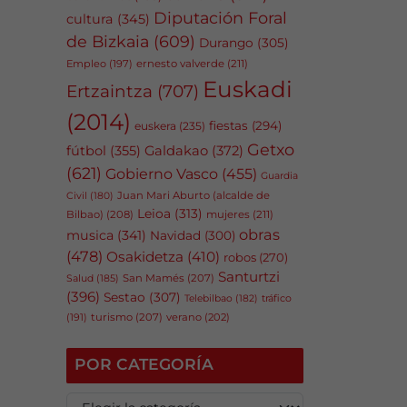
Diputación Foral
cultura
(345)
de Bizkaia
(609)
Durango
(305)
Empleo
(197)
ernesto valverde
(211)
Euskadi
Ertzaintza
(707)
(2014)
fiestas
(294)
euskera
(235)
Getxo
fútbol
(355)
Galdakao
(372)
(621)
Gobierno Vasco
(455)
Guardia
Juan Mari Aburto (alcalde de
Civil
(180)
Leioa
(313)
Bilbao)
(208)
mujeres
(211)
obras
musica
(341)
Navidad
(300)
(478)
Osakidetza
(410)
robos
(270)
Santurtzi
San Mamés
(207)
Salud
(185)
(396)
Sestao
(307)
tráfico
Telebilbao
(182)
(191)
turismo
(207)
verano
(202)
POR CATEGORÍA
P