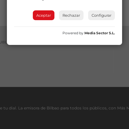
Aceptar
Rechazar
Configurar
Powered by
Media Sector S.L.
UBLICIDAD
e tu dial. La emisora de Bilbao para todos los públicos, con Más 