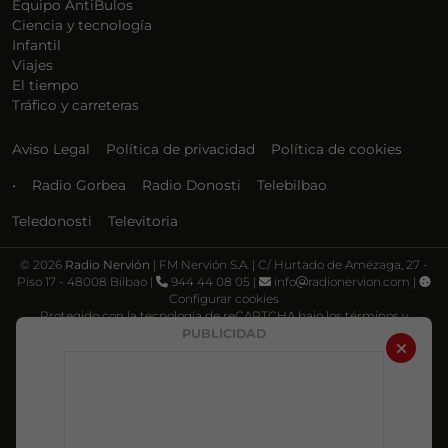
Equipo AntiBulos
Ciencia y tecnología
Infantil
Viajes
El tiempo
Tráfico y carreteras
Aviso Legal
Política de privacidad
Política de cookies
•
Radio Gorbea
Radio Donosti
Telebilbao
Teledonosti
Televitoria
©
2026
Radio Nervión
| FM Nervión S.A. | C/ Hurtado de Amézaga, 27 -
Piso 17 - 48008 Bilbao |
944 44 08 05 |
info
radionervion.com |
Configurar cookies
Protegido con la tecnología de reCAPTCHA bajo los términos y
condiciones de Google, su
Política de privacidad
y
Términos de servicio
.
PUBLICIDAD