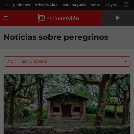
#
patinetes
Athletic Club
Aste Nagusia
robos
playas
Menú
Noticias sobre peregrinos
Abrir menú lateral