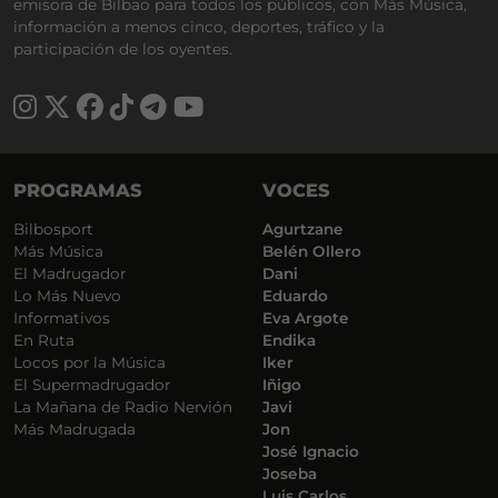
emisora de Bilbao para todos los públicos, con Más Música,
información a menos cinco, deportes, tráfico y la
participación de los oyentes.
PROGRAMAS
VOCES
Bilbosport
Agurtzane
Más Música
Belén Ollero
El Madrugador
Dani
Lo Más Nuevo
Eduardo
Informativos
Eva Argote
En Ruta
Endika
Locos por la Música
Iker
El Supermadrugador
Iñigo
La Mañana de Radio Nervión
Javi
Más Madrugada
Jon
José Ignacio
Joseba
Luis Carlos