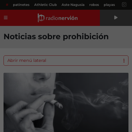
#
patinetes
Athletic Club
Aste Nagusia
robos
playas
Menú
Noticias sobre prohibición
Abrir menú lateral