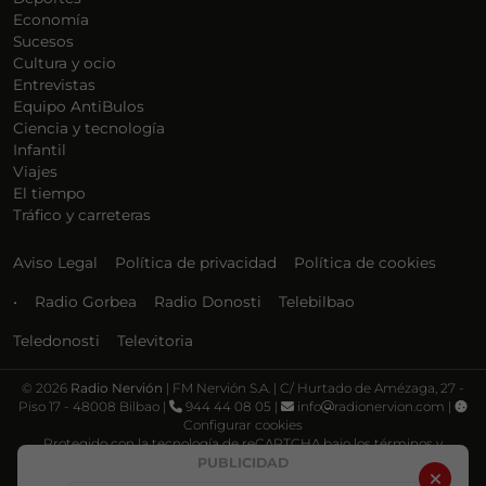
Economía
Sucesos
Cultura y ocio
Entrevistas
Equipo AntiBulos
Ciencia y tecnología
Infantil
Viajes
El tiempo
Tráfico y carreteras
Aviso Legal
Política de privacidad
Política de cookies
•
Radio Gorbea
Radio Donosti
Telebilbao
Teledonosti
Televitoria
©
2026
Radio Nervión
| FM Nervión S.A. | C/ Hurtado de Amézaga, 27 -
Piso 17 - 48008 Bilbao |
944 44 08 05 |
info
radionervion.com |
Configurar cookies
Protegido con la tecnología de reCAPTCHA bajo los términos y
condiciones de Google, su
Política de privacidad
y
Términos de servicio
.
PUBLICIDAD