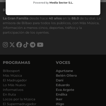
Powered by
Media Sector S.L.
RADIO NERVIÓN
La Gran Familia
desde hace
40 años
en la
88.0
de tu dial. La
emisora de Bilbao para todos los públicos, con Más Música,
información a menos cinco, deportes, tráfico y la
participación de los oyentes.
PROGRAMAS
VOCES
Bilbosport
Agurtzane
Más Música
Belén Ollero
El Madrugador
Dani
Lo Más Nuevo
Eduardo
Informativos
Eva Argote
En Ruta
Endika
Locos por la Música
Iker
El Supermadrugador
Iñigo