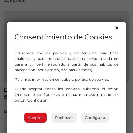
24/01/2024
X
Consentimiento de Cookies
Utilizamos cookies propias y de terceros para fines
analíticos y para mostrarle publicidad personalizada en
base a un perfil elaborado a partir de sus hábitos de
navegación (por ejemplo, páginas visitadas).
Para más información consulte la
política de cookies
.
De momento se prohíben las rebajas
Puede aceptar todas las cookies pulsando el botón
"Aceptar" o configurarlas o rechazar su uso pulsando el
en las tiendas físicas
botón "Configurar".
12/05/2020
Aceptar
Rechazar
Configurar