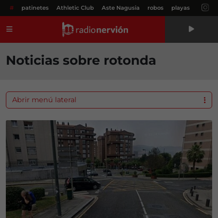
#
patinetes
Athletic Club
Aste Nagusia
robos
playas
Menú
Noticias sobre rotonda
Abrir menú lateral