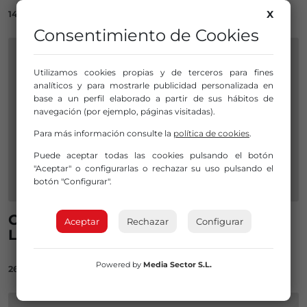
X
14/02/2023
Consentimiento de Cookies
Utilizamos cookies propias y de terceros para fines
analíticos y para mostrarle publicidad personalizada en
base a un perfil elaborado a partir de sus hábitos de
navegación (por ejemplo, páginas visitadas).
Para más información consulte la
política de cookies
.
Puede aceptar todas las cookies pulsando el botón
"Aceptar" o configurarlas o rechazar su uso pulsando el
botón "Configurar".
Comienzan las obras en Gordonoz y
Aceptar
Rechazar
Configurar
León de Uruñuela, en Rekalde
Powered by
Media Sector S.L.
26/10/2022