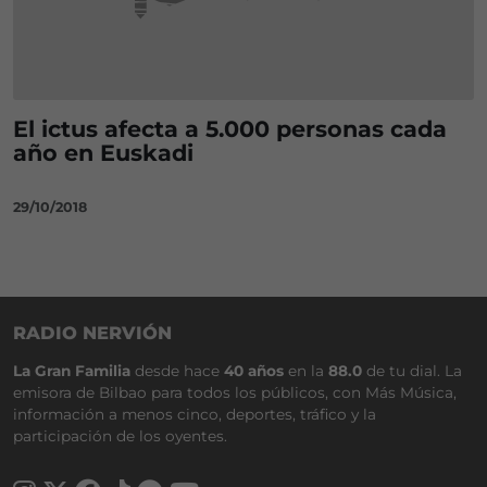
El ictus afecta a 5.000 personas cada
año en Euskadi
29/10/2018
RADIO NERVIÓN
La Gran Familia
desde hace
40 años
en la
88.0
de tu dial. La
emisora de Bilbao para todos los públicos, con Más Música,
información a menos cinco, deportes, tráfico y la
participación de los oyentes.