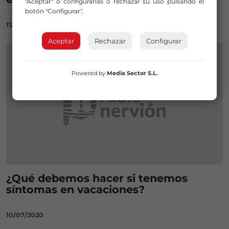
"Aceptar" o configurarlas o rechazar su uso pulsando el
botón "Configurar".
11/11/2020
Aceptar
Rechazar
Configurar
Powered by
Media Sector S.L.
¿Qué debemos hacer si tenemos
síntomas en vacaciones?
10/07/2020