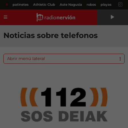
#
patinetes
Athletic Club
Aste Nagusia
robos
playas
Menú
Noticias sobre telefonos
Abrir menú lateral