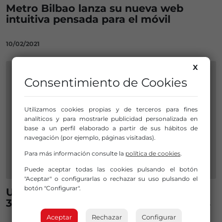
Metro Bilbao lanza su nueva web
intuitiva pensada para el móvil
10/02/2021
X
Consentimiento de Cookies
Utilizamos cookies propias y de terceros para fines
analíticos y para mostrarle publicidad personalizada en
base a un perfil elaborado a partir de sus hábitos de
navegación (por ejemplo, páginas visitadas).
Para más información consulte la
política de cookies
.
Puede aceptar todas las cookies pulsando el botón
"Aceptar" o configurarlas o rechazar su uso pulsando el
botón "Configurar".
Un empleado de Amazon estafa
300.000 euros revendiendo productos
Aceptar
Rechazar
Configurar