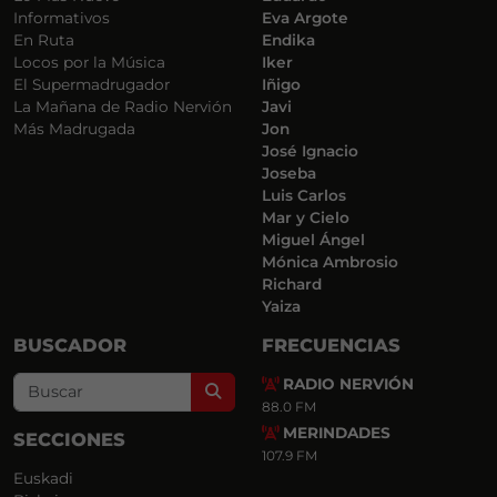
Informativos
Eva Argote
En Ruta
Endika
Locos por la Música
Iker
El Supermadrugador
Iñigo
La Mañana de Radio Nervión
Javi
Más Madrugada
Jon
José Ignacio
Joseba
Luis Carlos
Mar y Cielo
Miguel Ángel
Mónica Ambrosio
Richard
Yaiza
BUSCADOR
FRECUENCIAS
RADIO NERVIÓN
Search
88.0 FM
MERINDADES
SECCIONES
107.9 FM
Euskadi