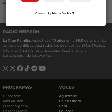
20/02/2019
Powered by
Media Sector S.L.
RADIO NERVIÓN
La Gran Familia
desde hace
40 años
en la
88.0
de tu dial. La
emisora de Bilbao para todos los públicos, con Más Música,
información a menos cinco, deportes, tráfico y la
participación de los oyentes.
PROGRAMAS
VOCES
Bilbosport
Agurtzane
Más Música
Belén Ollero
El Madrugador
Dani
Lo Más Nuevo
Eduardo