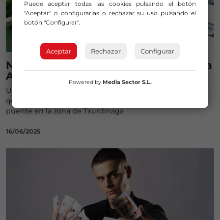
Puede aceptar todas las cookies pulsando el botón
"Aceptar" o configurarlas o rechazar su uso pulsando el
botón "Configurar".
Aceptar
Rechazar
Configurar
Niños lanzan piedras a los coches en la
Avenida Zumalakarregi de Bilbao
Powered by
Media Sector S.L.
Una pareja que circulaba en dirección Bilbao denuncia
que varios menores arrojaron una piedra desde un
puente en la zona de Txurdinaga
16/06/2025