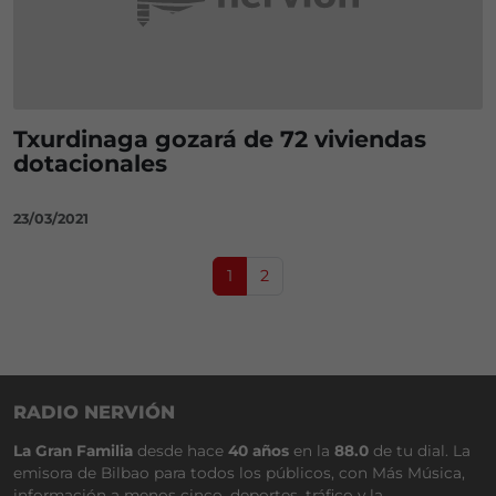
Txurdinaga gozará de 72 viviendas
dotacionales
23/03/2021
Page navigation
Current Page
Page
1
2
RADIO NERVIÓN
La Gran Familia
desde hace
40 años
en la
88.0
de tu dial. La
emisora de Bilbao para todos los públicos, con Más Música,
información a menos cinco, deportes, tráfico y la