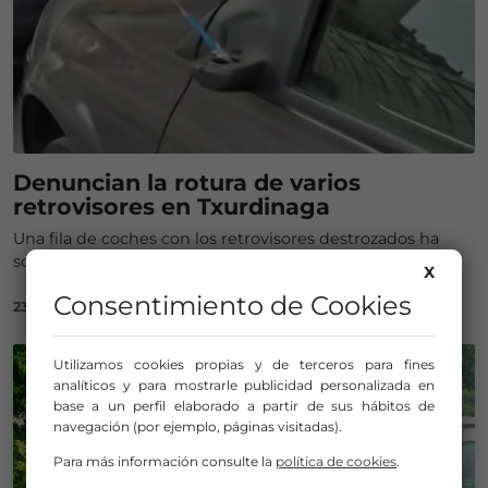
Denuncian la rotura de varios
retrovisores en Txurdinaga
Una fila de coches con los retrovisores destrozados ha
sorprendido a los vecinos de la calle Julián Gayarre
X
Consentimiento de Cookies
23/06/2025
Utilizamos cookies propias y de terceros para fines
analíticos y para mostrarle publicidad personalizada en
base a un perfil elaborado a partir de sus hábitos de
navegación (por ejemplo, páginas visitadas).
Para más información consulte la
política de cookies
.