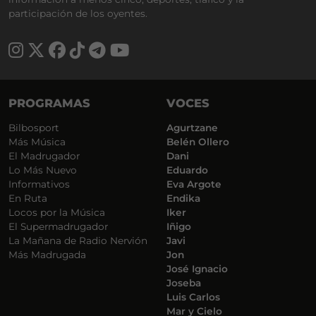
participación de los oyentes.
PROGRAMAS
VOCES
Bilbosport
Agurtzane
Más Música
Belén Ollero
El Madrugador
Dani
Lo Más Nuevo
Eduardo
Informativos
Eva Argote
En Ruta
Endika
Locos por la Música
Iker
El Supermadrugador
Iñigo
La Mañana de Radio Nervión
Javi
Más Madrugada
Jon
José Ignacio
Joseba
Luis Carlos
Mar y Cielo