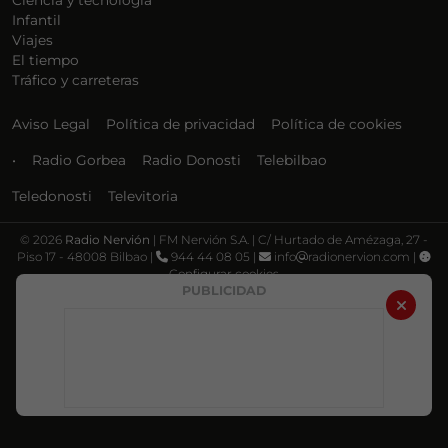
Ciencia y tecnología
Infantil
Viajes
El tiempo
Tráfico y carreteras
Aviso Legal
Política de privacidad
Política de cookies
•
Radio Gorbea
Radio Donosti
Telebilbao
Teledonosti
Televitoria
©
2026
Radio Nervión
| FM Nervión S.A. | C/ Hurtado de Amézaga, 27 -
Piso 17 - 48008 Bilbao |
944 44 08 05 |
info
radionervion.com |
Configurar cookies
Protegido con la tecnología de reCAPTCHA bajo los términos y
PUBLICIDAD
condiciones de Google, su
Política de privacidad
y
Términos de servicio
.