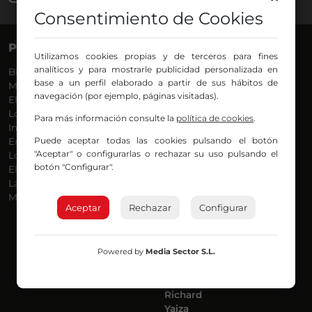
Consentimiento de Cookies
PROGRAMAS
VOCES
Utilizamos cookies propias y de terceros para fines
analíticos y para mostrarle publicidad personalizada en
Bilbosport
Agurtzane
base a un perfil elaborado a partir de sus hábitos de
Más Música
Belén Ollero
navegación (por ejemplo, páginas visitadas).
El Madrugador
Dani
Lo Más Nuevo
Eduardo
Para más información consulte la
política de cookies
.
Informativos
Eva Argote
Puede aceptar todas las cookies pulsando el botón
En Ruta
Endika
"Aceptar" o configurarlas o rechazar su uso pulsando el
Locos por la Música
Iker
botón "Configurar".
El Supermadrugador
Iñigo
La Mañana de Radio Nervión
Javi
Más Madrugada
Jon
Aceptar
Rechazar
Configurar
José Ignacio
Joseba
Luis Carlos
Powered by
Media Sector S.L.
Mar y Cielo
Miguel Ángel
Mónica Ambrosio
Richard
Yaiza