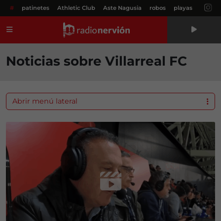
#
patinetes
Athletic Club
Aste Nagusia
robos
playas
Menú
Noticias sobre Villarreal FC
Abrir menú lateral