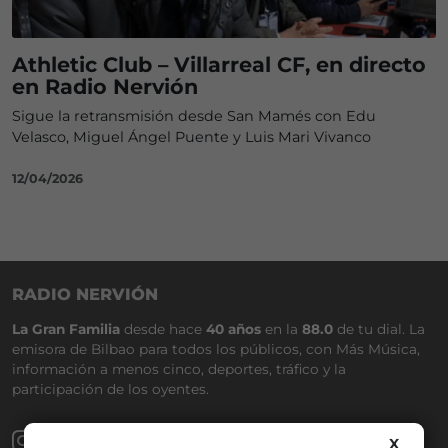
Athletic Club – Villarreal CF, en directo
en Radio Nervión
Sigue la retransmisión desde San Mamés con Edu
Velasco, Miguel Ángel Puente y Luis Mari Vivanco
12/04/2026
RADIO NERVIÓN
La Gran Familia
desde hace
40 años
en la
88.0
de tu dial. La
emisora de Bilbao para todos los públicos, con Más Música,
información a menos cinco, deportes, tráfico y la
participación de los oyentes.
X