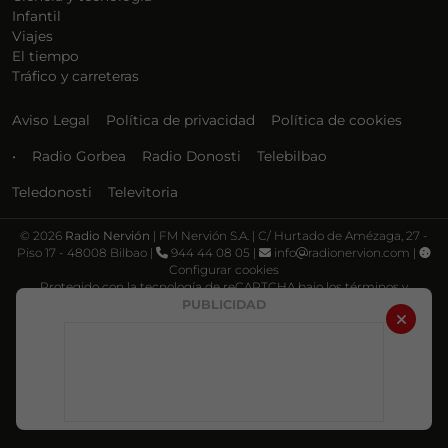
Infantil
Viajes
El tiempo
Tráfico y carreteras
Aviso Legal
Política de privacidad
Política de cookies
•
Radio Gorbea
Radio Donosti
Telebilbao
Teledonosti
Televitoria
©
2026
Radio Nervión
| FM Nervión S.A. | C/ Hurtado de Amézaga, 27 -
Piso 17 - 48008 Bilbao |
944 44 08 05 |
info
radionervion.com |
Configurar cookies
Protegido con la tecnología de reCAPTCHA bajo los términos y
condiciones de Google, su
Política de privacidad
y
Términos de servicio
.
PUBLICIDAD