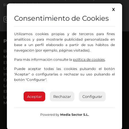
participación de los oyentes.
X
Consentimiento de Cookies
Utilizamos cookies propias y de terceros para fines
analíticos y para mostrarle publicidad personalizada en
PROGRAMAS
VOCES
base a un perfil elaborado a partir de sus hábitos de
navegación (por ejemplo, páginas visitadas).
Bilbosport
Agurtzane
Más Música
Belén Ollero
Para más información consulte la
política de cookies
.
El Madrugador
Dani
Lo Más Nuevo
Eduardo
Puede aceptar todas las cookies pulsando el botón
Informativos
Eva Argote
"Aceptar" o configurarlas o rechazar su uso pulsando el
botón "Configurar".
En Ruta
Endika
Locos por la Música
Iker
El Supermadrugador
Iñigo
Aceptar
Rechazar
Configurar
La Mañana de Radio Nervión
Javi
Más Madrugada
Jon
José Ignacio
Joseba
Powered by
Media Sector S.L.
Luis Carlos
Mar y Cielo