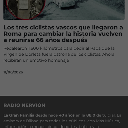
Los tres ciclistas vascos que llegaron a
Roma para cambiar la historia vuelven
a reunirse 66 años después
Pedalearon 1.600 kilómetros para pedir al Papa que la
Virgen de Dorleta fuera patrona de los ciclistas. Ahora
recibirán un emotivo homenaje
11/06/2026
RADIO NERVIÓN
La Gran Familia
desde hace
40 años
en la
88.0
de tu dial. La
emisora de Bilbao para todos los públicos, con Más Música,
información a menos cinco, deportes, tráfico y la